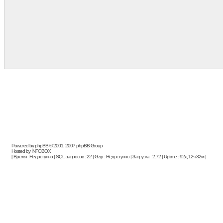
Powered by phpBB © 2001, 2007 phpBB Group
Hosted by INFOBOX
[ Время : Недоступно | SQL-запросов : 22 | Gzip : Недоступно | Загрузка : 2.72 | Uptime : 92д:12ч:32м ]