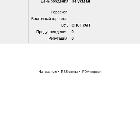
День рождения:
Не указан
Гороскоп:
Восточный гороскоп:
ВУЗ:
СПб ГУАП
Предупреждения:
0
Репутация:
0
На главную
•
RSS-лента
•
PDA-версия