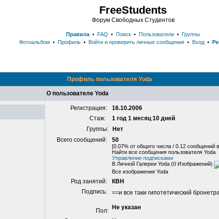
FreeStudents
Форум Свободных Студентов
Правила
•
FAQ
•
Поиск
•
Пользователи
•
Группы
Фотоальбом
•
Профиль
•
Войти и проверить личные сообщения
•
Вход
•
Ре
Профиль пользователя Yoda
О пользователе Yoda
Регистрация:
16.10.2006
Стаж:
1 год 1 месяц 10 дней
Группы:
Нет
Всего сообщений:
50
[0.07% от общего числа / 0.12 сообщений в
Найти все сообщения пользователя Yoda
Управление подписками
В Личной Галереи Yoda (0 Изображений)
Все изображения Yoda
Род занятий:
КВН
Подпись:
==и все таки гипотетический бронет
Не указан
Пол: