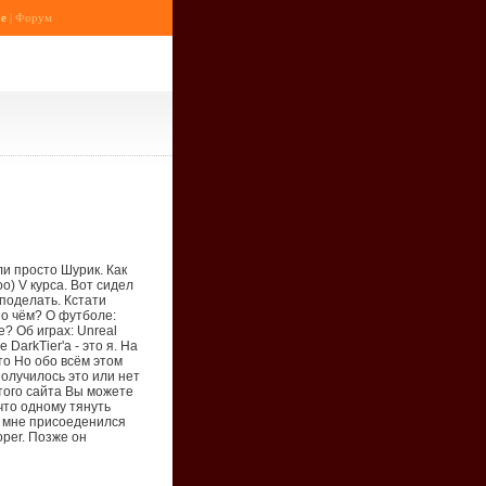
е
|
Форум
ли просто Шурик. Как
о) V курса. Вот сидел
 поделать. Кстати
А о чём? О футболе:
е? Об играх: Unreal
DarkTier'а - это я. На
это Но обо всём этом
олучилось это или нет
того сайта Вы можете
что одному тянуть
ко мне присоеденился
oper. Позже он