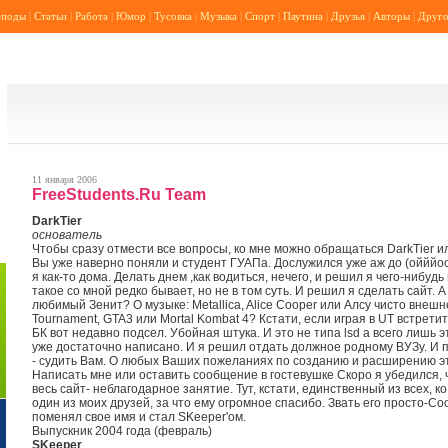
еподы
|
Статьи
|
Работа
|
Юмор
|
Тусовка
|
Музыка
|
Спорт
|
Паутина
|
Друзья
|
Авторы
|
Друго
11 января 2006
FreeStudents.Ru Team
DarkTier
основатель
Чтобы сразу отмести все вопросы, ко мне можно обращаться DarkTier и
Вы уже наверно поняли и студент ГУАПа. Дослужился уже аж до (ойййоо
я как-то дома. Делать днем ,как водиться, нечего, и решил я чего-нибудь
такое со мной редко бывает, но не в том суть. И решил я сделать сайт. 
любимый Зенит? О музыке: Metallica, Alice Cooper или Алсу чисто внешн
Tournament, GTA3 или Mortal Kombat 4? Кстати, если играя в UT встретите 
БК вот недавно подсел. Убойная штука. И это не типа lsd а всего лишь 
уже достаточно написано. И я решил отдать должное родному ВУЗу. И п
- судить Вам. О любых Ваших пожеланиях по созданию и расширению э
Написать мне или оставить сообщение в гостевушке Скоро я убедился, 
весь сайт- неблагодарное занятие. Тут, кстати, единственный из всех, 
один из моих друзей, за что ему огромное спасибо. Звать его просто-Co
поменял свое имя и стал SKeeper'ом.
Выпускник 2004 года (февраль)
SKeeper