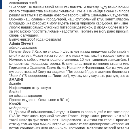
генератор идей
Я человек. Не лишен такой вещи как память. И посему буду вечно помн
своего студенчества в нашем любимом ГУАПе. Не найдя в себе сил порва
решил остаться в команде нового-старого Сайта Свободных Студентов.
Обожаю наш славный город-герой, наш футбольный клуб Зенит, классн
площадки, на которых я могу видеть звезд мирового хард-рока, ну и, вне
люблю наших самых классных питерских девчонок. В людях более всего 
за это можно простить любые недостатки. Терпеть не могу рано просып
споры с глупцами.
Выпускник 2004 года (февраль)
Admin (Sever)
администратор
Почему Sever? Хых, не знаю... :) Шесть лет назад придумал себе такой ни
мной и живет. Может из-за того, что климат у нас такой в городе - severny.
Немного о себе: студент родного универа. 10 лет танцевал в ансамбле.
концертных площадках города. Ездил на гастроли во многие страны ми
Германию и Францию. Также был в Испании и Финляндии. Как вы уже за
путешествовать! Хожу на стадион "Петровский", где я активно болею за
"Зенит" ("Впееереееед за Пииитер"), музыку могу слушать разную, все за
SMASH!
дизайн
Информация отсутствует
Snake!
со-администратор
Просто студент... Остальное в ЛС ;o)
Kast2K
модератор
Я.. Да самый обыкновенный студент.Конечно разгильдяй и все такое про
ГУАПе..Увлекаюсь музыкой в стиле Trance.. Игрушками, рисованием в 3
такой ник? Да фиг меня знает.. Понравился - я и взял его себе..Спросите
отвечу только при личной встрече..Люблю коллекционировать старое к
потом собирать из него что-нибудь. Футболом, в отличие от всей остал