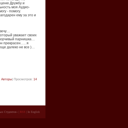
и ценю Дружбу и
ьность моя Аудио-
огу - помогу.
лагодарен ему за это и
твечу…
который уважает своих
оворчивый парнишка…
он прекрасен….. я
еще далеко не все )…
:
Авторы
| Просмотров:
14
ых Студентов»
|
RSS
| In English