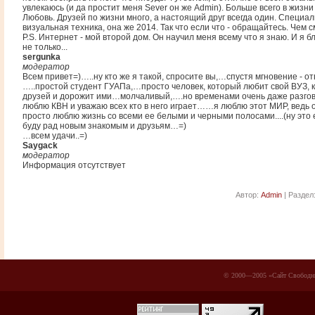
увлекаюсь (и да простит меня Sever он же Admin). Больше всего в жизн
Любовь. Друзей по жизни много, а настоящий друг всегда один. Специал
визуальная техника, она же 2014. Так что если что - обращайтесь. Чем см
P.S. Интернет - мой второй дом. Он научил меня всему что я знаю. И я б
не только...
sergunka
модератор
Всем привет=)…..ну кто же я такой, спросите вы,…спустя мгновение - о
…..простой студент ГУАПа,…просто человек, который любит свой ВУЗ, 
друзей и дорожит ими…молчаливый,….но временами очень даже разг
люблю КВН и уважаю всех кто в него играет……я люблю этот МИР, ведь 
просто люблю жизнь со всеми ее белыми и черными полосами....(ну это 
буду рад новым знакомым и друзьям…=)
…всем удачи..=)
Saygack
модератор
Информация отсутствует
Автор:
Admin
| Раздел
© 2000—2005 «Сайт Свободн