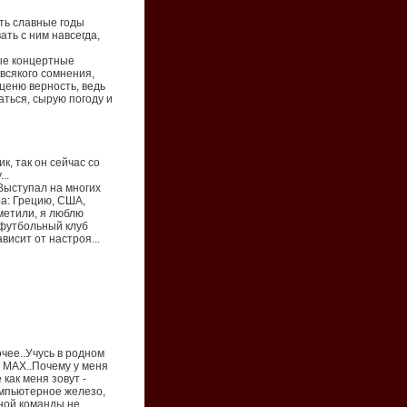
ить славные годы
ть с ним навсегда,
ые концертные
 всякого сомнения,
ценю верность, ведь
аться, сырую погоду и
к, так он сейчас со
..
 Выступал на многих
ра: Грецию, США,
метили, я люблю
 футбольный клуб
висит от настроя...
чее..Учусь в родном
D MAX..Почему у меня
 как меня зовут -
омпьютерное железо,
ьной команды не