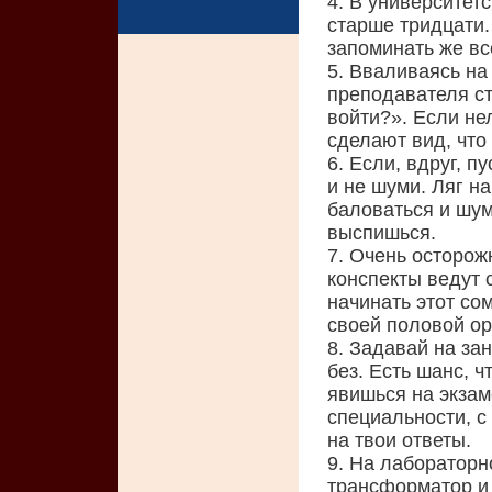
4. В университет
старше тридцати.
запоминать же вс
5. Вваливаясь на
преподавателя ст
войти?». Если не
сделают вид, что
6. Если, вдруг, п
и не шуми. Ляг на
баловаться и шум
выспишься.
7. Очень осторож
конспекты ведут 
начинать этот со
своей половой о
8. Задавай на за
без. Есть шанс, ч
явишься на экзаме
специальности, с 
на твои ответы.
9. На лабораторн
трансформатор и