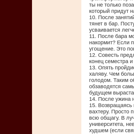
ты не только поз
который придут н
10. После занятий
тянет в бар. Пост
усваивается легче
11. После бара м
накормит? Если п
угощение. Это п
12. Совесть пред
конец семестра и
13. Опять пройди
халяву. Чем бол
голодом. Таким 
обзаводятся сам
будущем выраста
14. После ужина 
15. Возвращаясь 
вахтеру. Просто 
всю общагу. В лу
университета, не
худшем (если свя