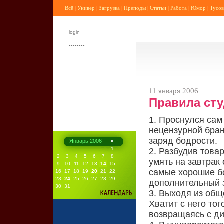
Всё
|
Универ
|
Загрузка
|
Преподы
|
Статьи
|
Работа
|
Юмор
|
Тусов
11 января 2006
Правила сту
1. Проснулся сам
нецензурной бран
заряд бодрости.
Январь 2006
»
1
2. Разбудив това
2
3
4
5
6
7
8
умять на завтрак
9
10
11
12
13
14
15
самые хорошие бо
16
17
18
19
20
21
22
23
24
25
26
27
28
29
дополнительный 
30
31
3. Выходя из общ
Хватит с него тог
возвращаясь с ди