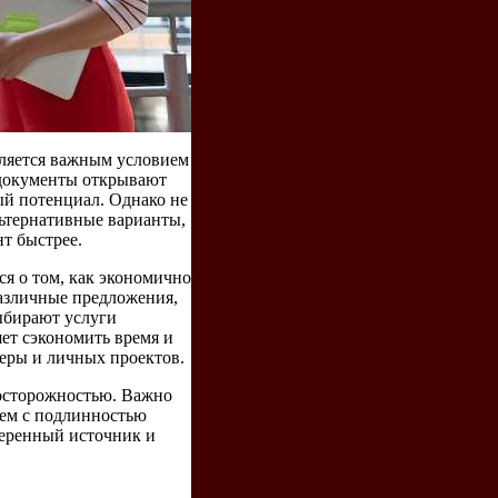
ляется важным условием
 документы открывают
й потенциал. Однако не
льтернативные варианты,
т быстрее.
я о том, как экономично
азличные предложения,
ыбирают услуги
яет сэкономить время и
ьеры и личных проектов.
 осторожностью. Важно
лем с подлинностью
веренный источник и