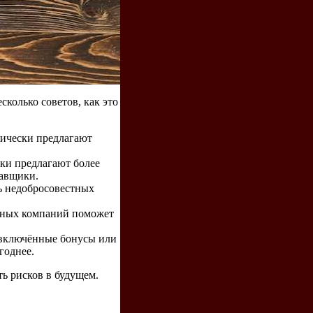
колько советов, как это
дически предлагают
ки предлагают более
авщики.
ь недобросовестных
чных компаний поможет
 включённые бонусы или
годнее.
ь рисков в будущем.