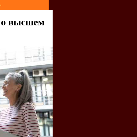
м
м о высшем