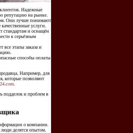
 клиентов. Надежные
ю репутацию на рынке.
ом. Они лучше понимают
 качественные услуги.
нт стандартам и оснащён
ести к серьёзным
 все этапы заказа и
ацию.
езопасные способы оплаты
продавца. Например, для
я, которые позволяют
ma24.com
.
ь подделок и проблем в
авщика
информации о компании.
 люди делятся опытом.