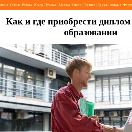
еподы
|
Статьи
|
Работа
|
Юмор
|
Тусовка
|
Музыка
|
Спорт
|
Паутина
|
Друзья
|
Авторы
|
Фору
Как и где приобрести дипло
образовании