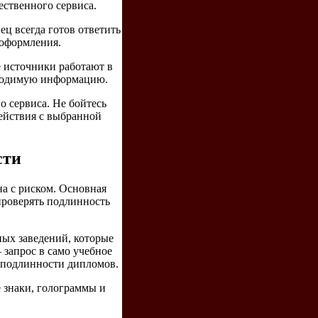
ственного сервиса.
ц всегда готов ответить
 оформления.
 источники работают в
бходимую информацию.
о сервиса. Не бойтесь
действия с выбранной
сти
а с риском. Основная
проверять подлинность
ных заведений, которые
запрос в само учебное
 подлинности дипломов.
 знаки, голограммы и