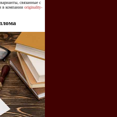
 варианты, связанные с
и в компании
originality-
плома