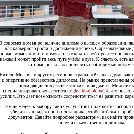
В современном мире наличие диплома о высшем образовании яв
для карьерного роста и достижения успеха. Образовательные
новые возможности и помогают раскрыть свой профессиональны
каждый может пройти весь путь учёбы в вузе. К счастью, есть а
которые позволяют получить необходимый докумен
Жители Москвы и других регионов страны всё чаще задумываютс
и оперативно обзавестись дипломом. На рынке представлены р
подходящие под разные запросы и бюджеты. Многие в
специализированных агентств
originality-diploma24
, что позвол
усилия. Это даёт возможность сосредоточиться на развитии кар
Тем не менее, к выбору таких услуг стоит подходить с особой
убедиться в надёжности поставщика, чтобы избежать проб
документов. Давайте подробнее рассмотрим, как найти про
получить качественный диплом.