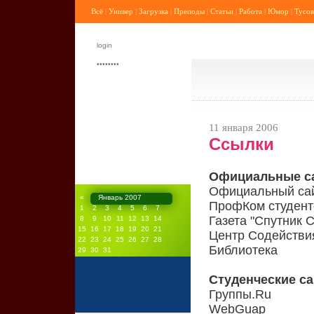
Всё
|
Универ
|
Загрузка
|
Преподы
|
Статьи
|
Работа
|
Юмор
|
Тусов
11 января 2006
Ссылки
Официальные с
Официальный сай
«
Январь 2007
ПрофКом студент
1
2
3
4
5
6
7
Газета "Спутник 
8
9
10
11
12
13
14
15
16
17
18
19
20
21
Центр Содействи
22
23
24
25
26
27
28
Библиотека
29
30
31
Студенческие с
Группы.Ru
WebGuap