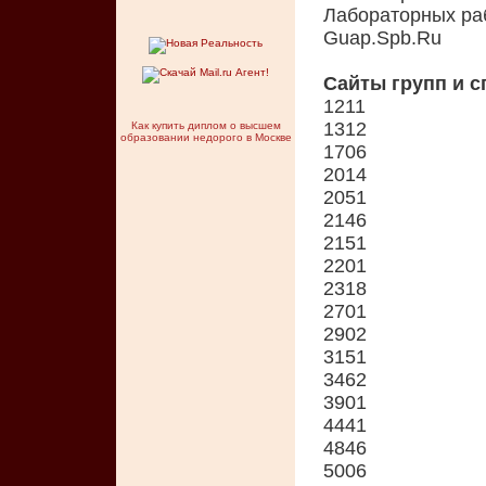
Лабораторных ра
Guap.Spb.Ru
Сайты групп и 
1211
1312
Как купить диплом о высшем
образовании недорого в Москве
1706
2014
2051
2146
2151
2201
2318
2701
2902
3151
3462
3901
4441
4846
5006