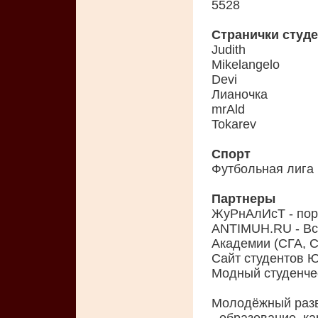
5528
Странички студ
Judith
Mikelangelo
Devi
Лианочка
mrAld
Tokarev
Спорт
Футбольная лига
Партнеры
ЖуРнАлИсТ - пор
ANTIMUH.RU - Вс
Академии (СГА, С
Сайт студентов 
Модный студенчес
Молодёжный раз