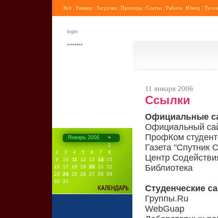
Всё
|
Универ
|
Загрузка
|
Преподы
|
Статьи
|
Работа
|
Юмор
|
Тусов
11 января 2006
Ссылки
Официальные с
Официальный сай
ПрофКом студент
Январь 2006
»
1
Газета "Спутник 
2
3
4
5
6
7
8
Центр Содействи
9
10
11
12
13
14
15
Библиотека
16
17
18
19
20
21
22
23
24
25
26
27
28
29
30
31
Студенческие с
Группы.Ru
WebGuap