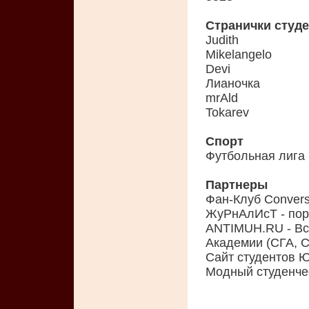
Странички студ
Judith
Mikelangelo
Devi
Лианочка
mrAld
Tokarev
Спорт
Футбольная лига
Партнеры
Фан-Клуб Conver
ЖуРнАлИсТ - пор
ANTIMUH.RU - Вс
Академии (СГА, С
Сайт студентов 
Модный студенчес