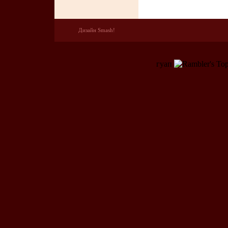
Дизайн Smash!
гуап