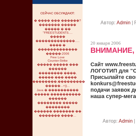
СЕЙЧАС ОБСУЖДАЮТ:
� ���� ��� ������?
Автор:
Admin
| 
������� �����
����� � ��
"FREESTUDENTS.…
�����
�������������.....
20 января 2006
���� �
ВНИМАНИЕ,
�������������
�����-2006
Free Love
Counter-Strike
Сайт www.freest
����� ����� ���
������
ЛОГОТИП для "
�������� ����,
Присылайте свои
����� ��� ����
��������,���������
konkurs@freestu
�����...=))…
подачи заявок д
Java � ����������
����� ����������
наша супер-мега
������
�������� �����
��������
������ ������� ��
������� ����…
Автор:
Admin
|