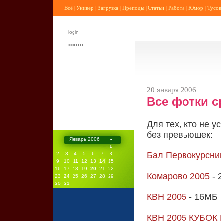
Всё
|
Универ
|
Загрузка
|
Преподы
|
Статьи
|
Работа
|
Юмор
|
Тусов
20 января 2006
Все фотки с
Для тех, кто не 
без превьюшек:
Январь 2006
»
1
Бал Первокурсни
2
3
4
5
6
7
8
9
10
11
12
13
14
15
16
17
18
19
20
21
22
Комарово 2005
- 
23
24
25
26
27
28
29
30
31
КВН 2005
- 16МБ
КВН 2005 КУБОК