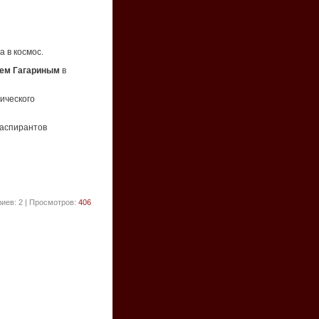
а в космос.
ем Гагариным
в
ического
 аспирантов
иев: 2 | Просмотров:
406