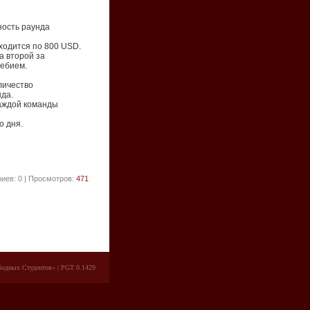
ность раунда
ходится по 800 USD.
 а второй за
ребием.
личество
да.
каждой команды
о дня.
иев: 0 | Просмотров:
471
одных Студентов»
| PGT 0.1429