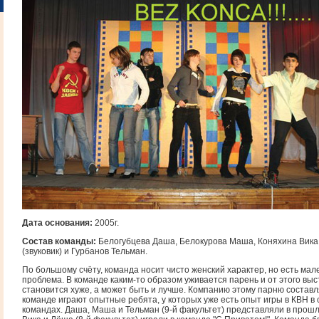
Дата основания:
2005г.
Состав команды:
Белогубцева Даша, Белокурова Маша, Коняхина Вика
(звуковик) и Гурбанов Тельман.
По большому счёту, команда носит чисто женский характер, но есть мал
проблема. В команде каким-то образом уживается парень и от этого вы
становится хуже, а может быть и лучше. Компанию этому парню составл
команде играют опытные ребята, у которых уже есть опыт игры в КВН в
командах. Даша, Маша и Тельман (9-й факультет) представляли в прош