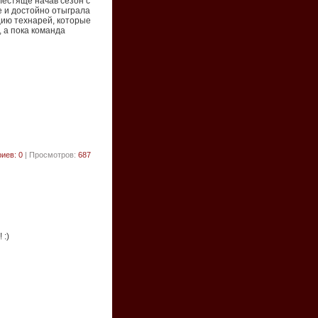
лестяще начав сезон с
е и достойно отыграла
цию технарей, которые
, а пока команда
иев: 0
| Просмотров:
687
! :)