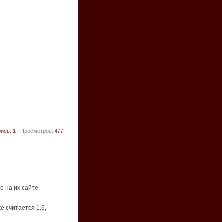
иев: 1
| Просмотров:
477
е на их сайте.
e считается 1.6,