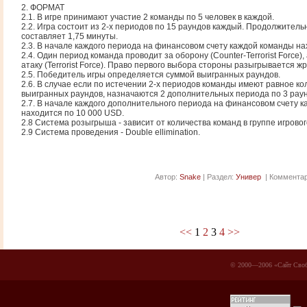
2. ФОРМАТ
2.1. В игре принимают участие 2 команды по 5 человек в каждой.
2.2. Игра состоит из 2-х периодов по 15 раундов каждый. Продолжитель
составляет 1,75 минуты.
2.3. В начале каждого периода на финансовом счету каждой команды на
2.4. Один период команда проводит за оборону (Counter-Terrorist Force),
атаку (Terrorist Force). Право первого выбора стороны разыгрывается ж
2.5. Победитель игры определяется суммой выигранных раундов.
2.6. В случае если по истечении 2-х периодов команды имеют равное ко
выигранных раундов, назначаются 2 дополнительных периода по 3 раун
2.7. В начале каждого дополнительного периода на финансовом счету 
находится по 10 000 USD.
2.8 Система розыгрыша - зависит от количества команд в группе игровог
2.9 Система проведения - Double ellimination.
Автор:
Snake
| Раздел:
Универ
| Комментар
<<
1
2
3
4
>>
© 2000—2006 «Сайт Своб