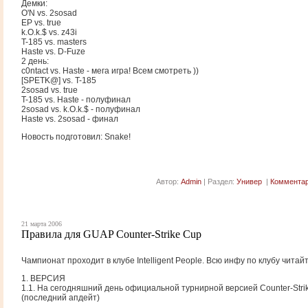
Демки:
O'N vs. 2sosad
EP vs. true
k.O.k.$ vs. z43i
T-185 vs. masters
Haste vs. D-Fuze
2 день:
c0ntact vs. Haste - мега игра! Всем смотреть ))
[SPETK@] vs. T-185
2sosad vs. true
T-185 vs. Haste - полуфинал
2sosad vs. k.O.k.$ - полуфинал
Haste vs. 2sosad - финал
Новость подготовил: Snake!
Автор:
Admin
| Раздел:
Универ
|
Комментар
21 марта 2006
Правила для GUAP Counter-Strike Cup
Чампионат проходит в клубе Intelligent People. Всю инфу по клубу читайт
1. ВЕРСИЯ
1.1. На сегодняшний день официальной турнирной версией Counter-Strik
(последний апдейт)