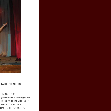
, Кушнир Лёша
енькая такая
ступление команды не
яет звуковик Лёша. В
 своих прошлых
лом "ВНЕ ЗАКОНА",