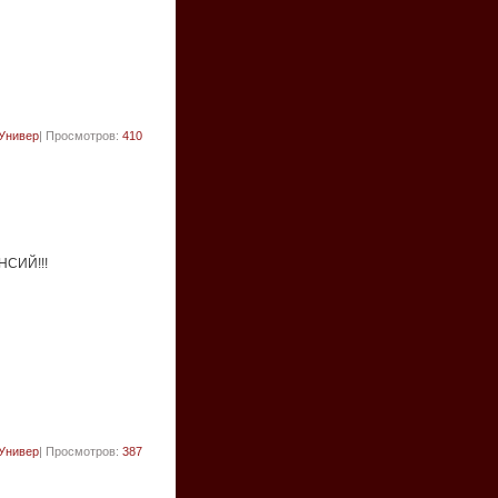
Универ
| Просмотров:
410
НСИЙ!!!
Универ
| Просмотров:
387