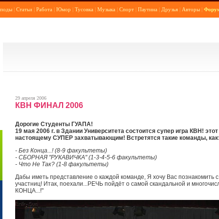
поды
|
Статьи
|
Работа
|
Юмор
|
Тусовка
|
Музыка
|
Спорт
|
Паутина
|
Друзья
|
Авторы
|
Фору
29 апреля 2006
КВН ФИНАЛ 2006
Дорогие Студенты ГУАПА!
19 мая 2006 г. в Здании Университета состоится супер игра КВН! это
настоящему СУПЕР захватывающим! Встретятся такие команды, как
- Без Конца...! (8-9 факультеты)
- СБОРНАЯ "РУКАВИЧКА" (1-3-4-5-6 факультеты)
- Что Не Так? (1-8 факультеты)
Дабы иметь представление о каждой команде, Я хочу Вас познакомить с
участниц! Итак, поехали...РЕЧЬ пойдёт о самой скандальной и многочи
КОНЦА...!"