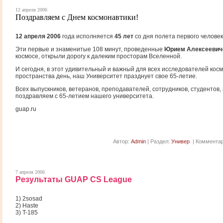
12 апреля 2006
Поздравляем с Днем космонавтики!
12 апреля 2006
года исполняется
45 лет
со дня полета первого человек
Эти первые и знаменитые 108 минут, проведенные
Юрием Алексеевич
космосе, открыли дорогу к далеким просторам Вселенной.
И сегодня, в этот удивительный и важный для всех исследователей косм
пространства день, наш Университет празднует свое 65-летие.
Всех выпускников, ветеранов, преподавателей, сотрудников, студентов,
поздравляем с 65-летием нашего университета.
guap.ru
Автор:
Admin
| Раздел:
Универ
| Комментар
7 апреля 2006
Результаты GUAP CS League
1) 2sosad
2) Haste
3) T-185