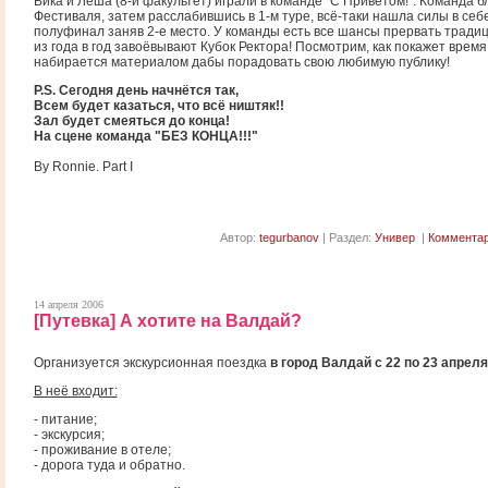
Вика и Лёша (8-й факультет) играли в команде "С Приветом!". Команда б
Фестиваля, затем расслабившись в 1-м туре, всё-таки нашла силы в себ
полуфинал заняв 2-е место. У команды есть все шансы прервать тради
из года в год завоёвывают Кубок Ректора! Посмотрим, как покажет время
набирается материалом дабы порадовать свою любимую публику!
P.S. Сегодня день начнётся так,
Всем будет казаться, что всё ништяк!!
Зал будет смеяться до конца!
На сцене команда "БЕЗ КОНЦА!!!"
By Ronnie. Part I
Автор:
tegurbanov
| Раздел:
Универ
|
Комментар
14 апреля 2006
[Путевка] А хотите на Валдай?
Организуется экскурсионная поездка
в город Валдай с 22 по 23 апреля
В неё входит:
- питание;
- экскурсия;
- проживание в отеле;
- дорога туда и обратно.