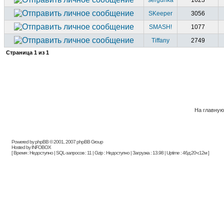
sergunka
1623
SKeeper
3056
SMASH!
1077
Tiffany
2749
Страница
1
из
1
На главную
Powered by phpBB © 2001, 2007 phpBB Group
Hosted by INFOBOX
[ Время : Недоступно | SQL-запросов : 11 | Gzip : Недоступно | Загрузка : 13.98 | Uptime : 46д:20ч:12м ]