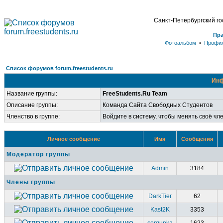
Санкт-Петербургский г
Пр
Фотоальбом
•
Профи
Список форумов forum.freestudents.ru
Инф
Название группы:
FreeStudents.Ru Team
Описание группы:
Команда Сайта Свободных Студентов
Членство в группе:
Войдите в систему, чтобы менять своё чл
Личное сообщение
Имя
Сообщения
Модератор группы
Admin
3184
Члены группы
DarkTier
62
Kast2K
3353