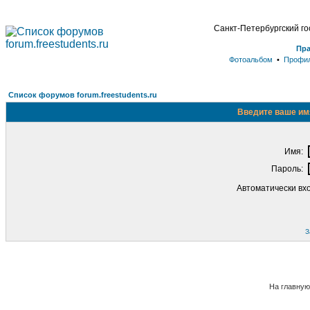
Санкт-Петербургский г
Пр
Фотоальбом
•
Профи
Список форумов forum.freestudents.ru
Введите ваше имя
Имя:
Пароль:
Автоматически вх
З
На главную