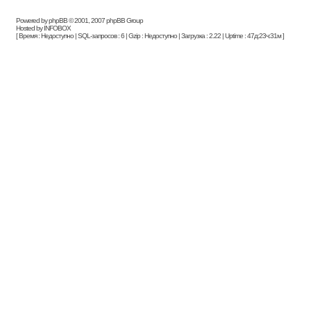
Powered by phpBB © 2001, 2007 phpBB Group
Hosted by INFOBOX
[ Время : Недоступно | SQL-запросов : 6 | Gzip : Недоступно | Загрузка : 2.22 | Uptime : 47д:23ч:31м ]