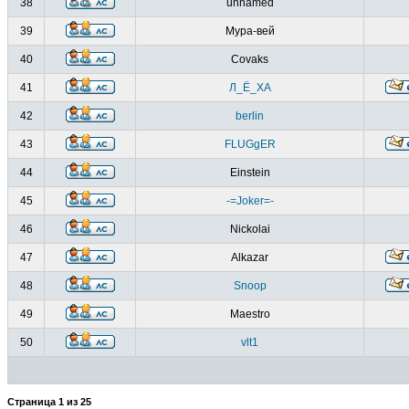
38
unnamed
39
Мура-вей
40
Covaks
41
Л_Ё_ХА
42
berlin
43
FLUGgER
44
Einstein
45
-=Joker=-
46
Nickolai
47
Alkazar
48
Snoop
49
Maestro
50
vlt1
Страница
1
из
25