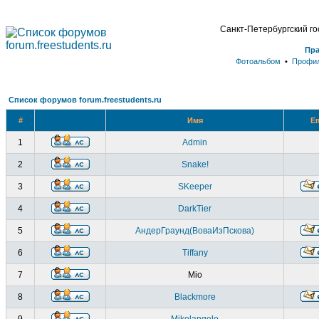
Санкт-Петербургский г
Пр
Фотоальбом
•
Профи
Список форумов forum.freestudents.ru
#
Имя
Em
1
Admin
2
Snake!
3
SKeeper
4
DarkTier
5
АндерГраунд(ВоваИзПскова)
6
Tiffany
7
Mio
8
Blackmore