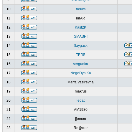
9
Mikelangelo
10
Ленка
11
mrAld
12
Kast2K
13
SMASH!
14
Saygack
15
ТЕЛЯ
16
sergunka
17
NegoDyaiKa
18
Marfa Vasil'evna
19
makrus
20
legat
21
AM1980
22
|]emon
23
Re@ctor