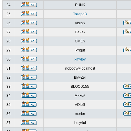
24
PUNK
25
ТокареВ
26
VisioN
27
Санёк
28
OMEN
29
Priqut
30
xmylov
31
nobody@localhost
32
Bl@Zer
33
BLOOD155
34
Михей
35
ADioS
36
mortor
37
Lety4ui