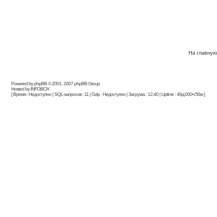
На главную
Powered by phpBB © 2001, 2007 phpBB Group
Hosted by INFOBOX
[ Время : Недоступно | SQL-запросов : 11 | Gzip : Недоступно | Загрузка : 12.40 | Uptime : 49д:000ч:56м ]