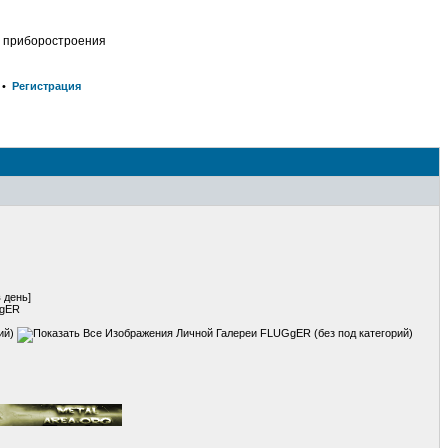
о приборостроения
•
Регистрация
 день]
GgER
ий)