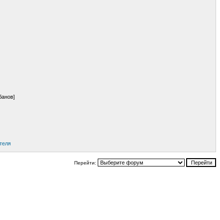
банов]
теля
Перейти: