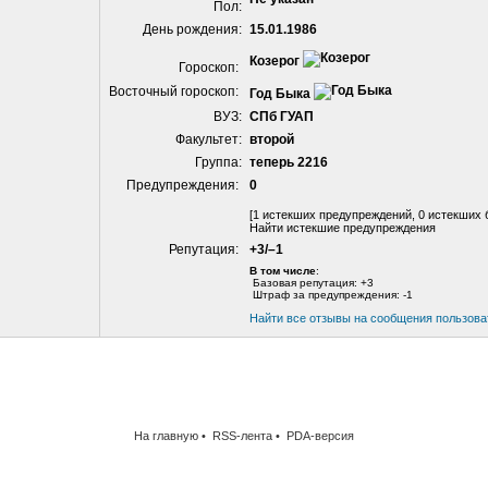
Пол:
День рождения:
15.01.1986
Козерог
Гороскоп:
Восточный гороскоп:
Год Быка
ВУЗ:
СПб ГУАП
Факультет:
второй
Группа:
теперь 2216
Предупреждения:
0
[1 истекших предупреждений, 0 истекших 
Найти истекшие предупреждения
Репутация:
+3/–1
В том числе
:
Базовая репутация: +3
Штраф за предупреждения: -1
Найти все отзывы на сообщения пользова
На главную
•
RSS-лента
•
PDA-версия