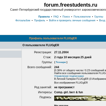
forum.freestudents.ru
Санкт-Петербургский государственный университет аэрокосмическог
Правила
•
FAQ
•
Поиск
•
Пользователи
•
Группы
Фотоальбом
•
Профиль
•
Войти и проверить личные сообщения
•
Вход
Профиль пользователя FLUGgER
О пользователе FLUGgER
Регистрация:
27.11.2004
Стаж:
2 года 10 месяцев 25 дней
Группы:
[
Технари
]
Всего сообщений:
244
[0.36% от общего числа / 0.23 сообщений в
Найти все сообщения пользователя FLU
Управление подписками
В Личной Галереи FLUGgER (0 Изображен
Все изображения FLUGgER
Род занятий:
не програмист
Интересы:
Comp. girl. berr & fun
Подпись:
Не указан