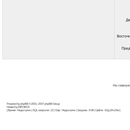
Де
Восточн
Пред
На главную
Powered by phpBB © 2001, 2007 phpBB Group
Hosted by INFOBOX
[ Время : Недоступно | SQL-запросов : 22 | Gzip : Недоступно | Загрузка : 6.99 | Uptime : 62д:18ч:24м ]