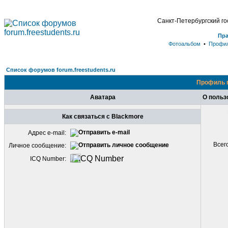
Санкт-Петербургский г
Пр
Фотоальбом
•
Профи
Список форумов forum.freestudents.ru
Профиль 
Аватара
О польз
Как связаться с Blackmore
Адрес e-mail:
Всег
Личное сообщение:
ICQ Number: