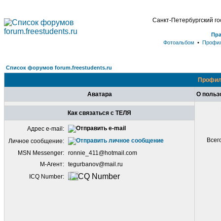
Санкт-Петербургский г
Пр
Фотоальбом
•
Профи
Список форумов forum.freestudents.ru
Профил
Аватара
О польз
Как связаться с ТЕЛЯ
Адрес e-mail:
Всег
Личное сообщение:
MSN Messenger:
ronnie_411@hotmail.com
М-Агент:
tegurbanov@mail.ru
ICQ Number: