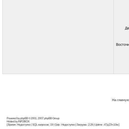
Де
Восточн
На главную
Powered by phpBB © 2001, 2007 phpBB Group
Hosted by INFOBOX
[ Время : Недоступно | SQL-запросов : 19 | Gzip : Недоступно | Загрузка : 2.28 | Uptime : 47д:23ч:10м ]