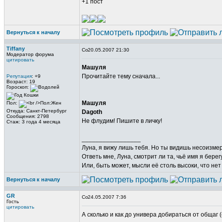
+1 пост
Вернуться к началу
Tiffany
20.05.2007 21:30
Модератор форума
цитировать
Машуля
Прочитайте тему сначала...
Репутация
: +9
Возраст: 19
Гороскоп:
Машуля
Пол:
Откуда: Санкт-Петербург
Dagoth
Сообщения: 2798
Не флудим! Пишите в личку!
Стаж: 3 года 4 месяца
_________________
Луна, я вижу лишь тебя. Но ты видишь несоизме
Ответь мне, Луна, смотрит ли та, чьё имя я берег
Или, быть может, мысли её столь высоки, что не
Вернуться к началу
GR
24.05.2007 7:36
Гость
цитировать
А сколько и как до универа добираться от общаг 