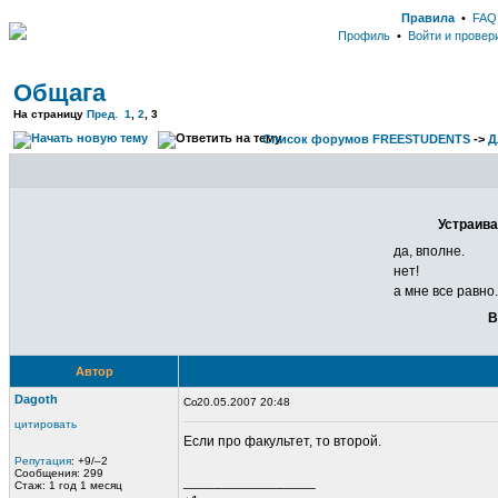
Правила
•
FAQ
Профиль
•
Войти и провер
Общага
На страницу
Пред.
1
,
2
,
3
Список форумов FREESTUDENTS
->
Д
Устраива
да, вполне.
нет!
а мне все равно..
В
Автор
Dagoth
20.05.2007 20:48
цитировать
Если про факультет, то второй.
Репутация
: +9/–2
Сообщения: 299
_________________
Стаж: 1 год 1 месяц