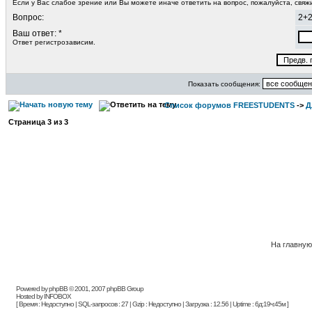
Если у Вас слабое зрение или Вы можете иначе ответить на вопрос, пожалуйста, свя
Вопрос:
2+
Ваш ответ: *
Ответ регистрозависим.
Показать сообщения:
Список форумов FREESTUDENTS
->
Д
Страница
3
из
3
На главну
Powered by phpBB © 2001, 2007 phpBB Group
Hosted by INFOBOX
[ Время : Недоступно | SQL-запросов : 27 | Gzip : Недоступно | Загрузка : 12.56 | Uptime : 6д:19ч:45м ]