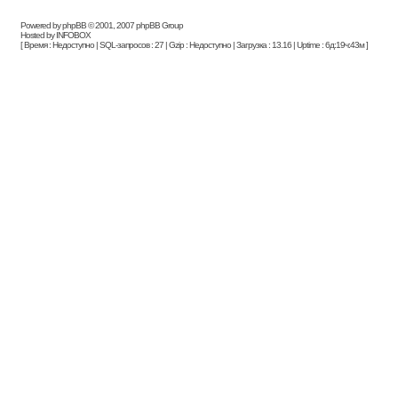
Powered by phpBB © 2001, 2007 phpBB Group
Hosted by INFOBOX
[ Время : Недоступно | SQL-запросов : 27 | Gzip : Недоступно | Загрузка : 13.16 | Uptime : 6д:19ч:43м ]