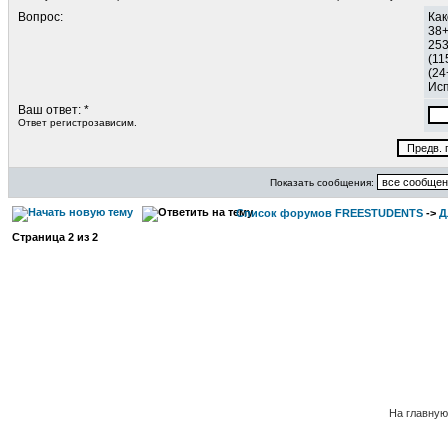
Вопрос:
Как
38
253
(11
(24
Исп
Ваш ответ: *
Ответ регистрозависим.
Показать сообщения:
Список форумов FREESTUDENTS
->
Д
Страница
2
из
2
На главну