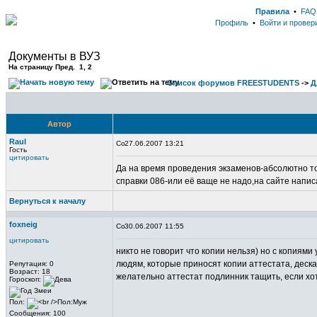
Правила
•
FAQ
Профиль
•
Войти и провер
Документы в ВУЗ
На страницу Пред. 1,
2
Список форумов FREESTUDENTS
->
Д
Автор
Raul
27.06.2007 13:21
Гость
цитировать
Да на время проведения экзаменов-абсолютно точ
справки 086-или её ваще не надо,на сайте напи
Вернуться к началу
foxneig
30.06.2007 11:55
цитировать
никто не говорит что копии нельзя) но с копиями
людям, которые приносят копии аттестата, дескать
Репутация: 0
Возраст: 18
желательно аттестат подлинник тащить, если хоти
Гороскоп:
Пол:
Сообщения: 100