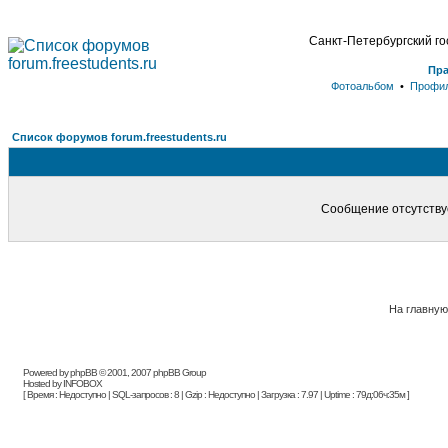
Санкт-Петербургский г
Пр
Фотоальбом
•
Профи
Список форумов forum.freestudents.ru
Сообщение отсутствуе
На главную
Powered by phpBB © 2001, 2007 phpBB Group
Hosted by INFOBOX
[ Время : Недоступно | SQL-запросов : 8 | Gzip : Недоступно | Загрузка : 7.97 | Uptime : 79д:06ч:35м ]