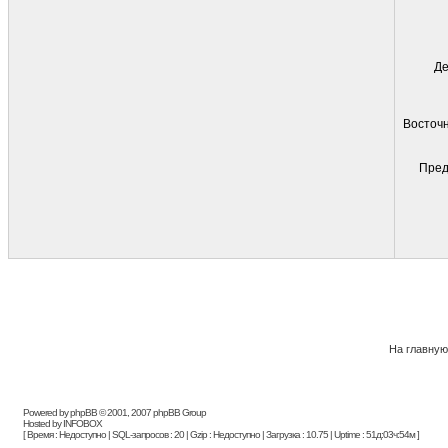
Де
Восточн
Пред
На главную
Powered by phpBB © 2001, 2007 phpBB Group
Hosted by INFOBOX
[ Время : Недоступно | SQL-запросов : 20 | Gzip : Недоступно | Загрузка : 10.75 | Uptime : 51д:03ч:54м ]