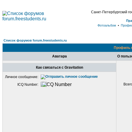
Санкт-Петербургский г
Пр
Фотоальбом
•
Профи
Список форумов forum.freestudents.ru
Профиль п
Аватара
О пользо
Как связаться с Gravitation
Личное сообщение:
Всег
ICQ Number: