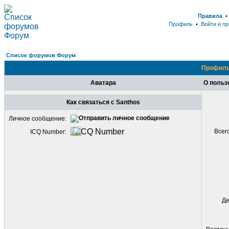
Правила
Профиль
•
Войти и п
Список форумов Форум
Профиль
Аватара
О польз
Как связаться с Santhos
Личное сообщение:
Всег
ICQ Number:
Де