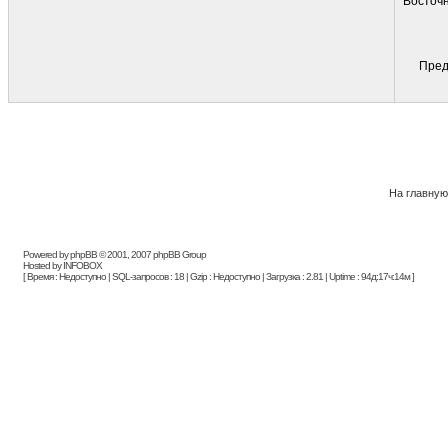
Восточн
Пред
На главную
Powered by phpBB © 2001, 2007 phpBB Group
Hosted by INFOBOX
[ Время : Недоступно | SQL-запросов : 18 | Gzip : Недоступно | Загрузка : 2.81 | Uptime : 94д:17ч:14м ]