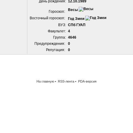
День рождения:
12.10.1989
Весы
Гороскоп:
Восточный гороскоп:
Год Змеи
ВУЗ:
СПб ГУАП
Факультет:
4
Группа:
4646
Предупреждения:
0
Репутация:
0
На главную
•
RSS-лента
•
PDA-версия