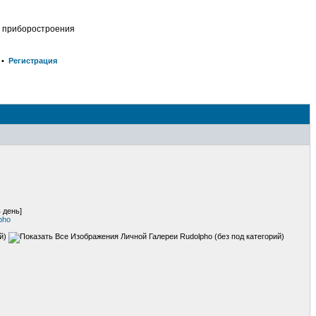
о приборостроения
•
Регистрация
 день]
pho
ий)