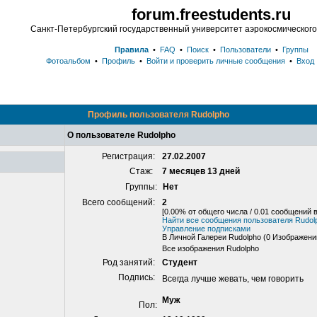
forum.freestudents.ru
Санкт-Петербургский государственный университет аэрокосмическог
Правила
•
FAQ
•
Поиск
•
Пользователи
•
Группы
Фотоальбом
•
Профиль
•
Войти и проверить личные сообщения
•
Вход
Профиль пользователя Rudolpho
О пользователе Rudolpho
Регистрация:
27.02.2007
Стаж:
7 месяцев 13 дней
Группы:
Нет
Всего сообщений:
2
[0.00% от общего числа / 0.01 сообщений в
Найти все сообщения пользователя Rudol
Управление подписками
В Личной Галереи Rudolpho (0 Изображен
Все изображения Rudolpho
Род занятий:
Студент
Подпись:
Всегда лучше жевать, чем говорить
Муж
Пол: