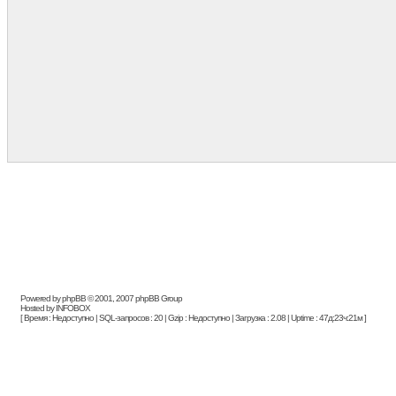
Powered by phpBB © 2001, 2007 phpBB Group
Hosted by INFOBOX
[ Время : Недоступно | SQL-запросов : 20 | Gzip : Недоступно | Загрузка : 2.08 | Uptime : 47д:23ч:21м ]