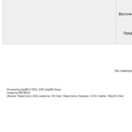
Восточн
Пред
На главную
Powered by phpBB © 2001, 2007 phpBB Group
Hosted by INFOBOX
[ Время : Недоступно | SQL-запросов : 18 | Gzip : Недоступно | Загрузка : 13.31 | Uptime : 46д:20ч:13м ]