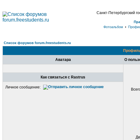
Санкт-Петербургский г
Пр
Фотоальбом
•
Профи
Список форумов forum.freestudents.ru
Профиль
Аватара
О польз
Как связаться с Rastrus
Личное сообщение:
Всег
Де