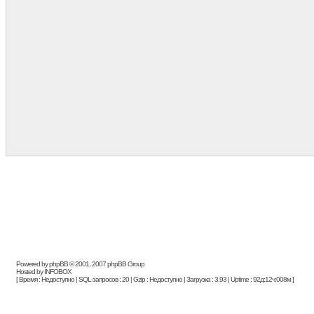
Powered by phpBB © 2001, 2007 phpBB Group
Hosted by INFOBOX
[ Время : Недоступно | SQL-запросов : 20 | Gzip : Недоступно | Загрузка : 3.93 | Uptime : 92д:12ч:008м ]