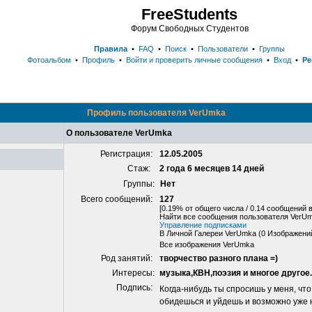
FreeStudents
Форум Свободных Студентов
Правила
•
FAQ
•
Поиск
•
Пользователи
•
Группы
Фотоальбом
•
Профиль
•
Войти и проверить личные сообщения
•
Вход
•
Ре
Профиль пользователя VerUmka
О пользователе VerUmka
Регистрация:
12.05.2005
Стаж:
2 года 6 месяцев 14 дней
Группы:
Нет
Всего сообщений:
127
[0.19% от общего числа / 0.14 сообщений в
Найти все сообщения пользователя VerU
Управление подписками
В Личной Галереи VerUmka (0 Изображени
Все изображения VerUmka
Род занятий:
творчество разного плана =)
Интересы:
музыка,КВН,поэзия и многое другое..
Подпись:
Когда-нибудь ты спросишь у меня, что
обидешься и уйдешь и возможно уже ни