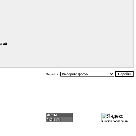
огий
Перейти: