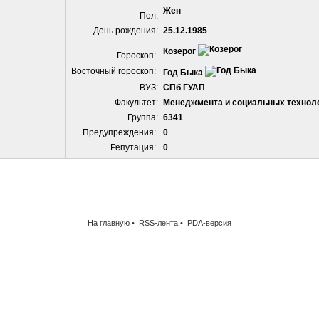
Жен
Пол:
День рождения:
25.12.1985
Козерог
Гороскоп:
Восточный гороскоп:
Год Быка
ВУЗ:
СПб ГУАП
Факультет:
Менеджмента и социальных технол
Группа:
6341
Предупреждения:
0
Репутация:
0
На главную
•
RSS-лента
•
PDA-версия