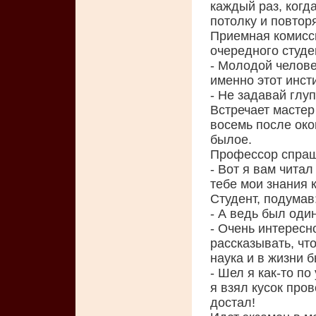
каждый раз, когда
потолку и повторя
Приемная комисси
очередного студе
- Молодой челове
именно этот инст
- Не задавай глу
Встречает мастер
восемь после око
былое.
Профессор спраш
- Вот я вам чита
тебе мои знания 
Студент, подумав
- А ведь был оди
- Очень интересно
рассказывать, чт
наука и в жизни 
- Шел я как-то по
я взял кусок про
достал!