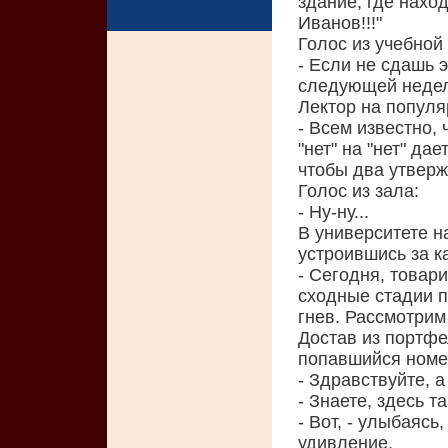
здание, где наход
Иванов!!!"
Голос из учебной 
- Если не сдашь э
следующей недел
Лектор на популя
- Всем известно, 
"нет" на "нет" дае
чтобы два утверж
Голос из зала:
- Ну-ну...
В университете н
устроившись за к
- Сегодня, товар
сходные стадии п
гнев. Рассмотрим
Достав из портф
попавшийся номе
- Здравствуйте, 
- Знаете, здесь та
- Вот, - улыбаясь
удивление.