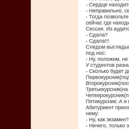
- Сердце находитс
- Неправильно, с
- Тогда позвольт
сейчас где находи
Сессия. Из аудит
- Сдала?
- Сдала!!!
Следом выглядыв
под нос:
- Ну, положим, не
У студентов разн
- Сколько будет 
Первокурсник(под
Второкурсник(пос
Третьекурсник(на
Четверокурсник(п
Пятикурсник: А я
Абитуриент прихо
нему:
- Ну, как экзамен?
- Ничего, только