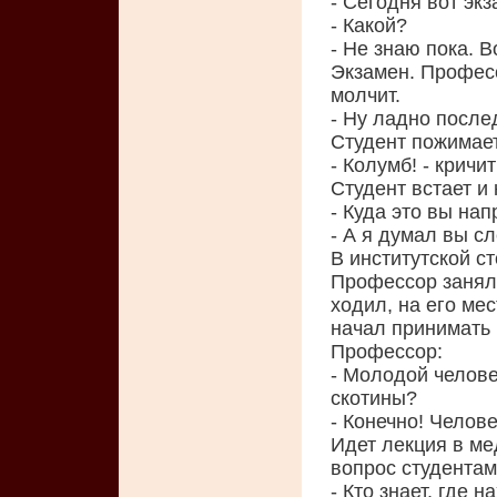
- Сегодня вот эк
- Какой?
- Не знаю пока. В
Экзамен. Професс
молчит.
- Ну ладно после
Студент пожимае
- Колумб! - крич
Студент встает и
- Куда это вы на
- А я думал вы с
В институтской с
Профессор занял 
ходил, на его ме
начал принимать 
Профессор:
- Молодой челове
скотины?
- Конечно! Челове
Идет лекция в м
вопрос студентам
- Кто знает, где 