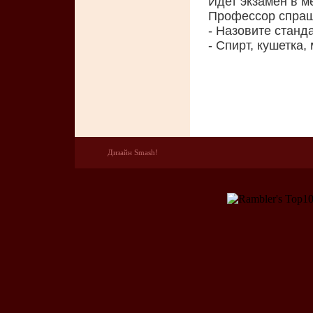
Идет экзамен в м
Профессор спраш
- Назовите станд
- Спирт, кушетка,
Дизайн Smash!