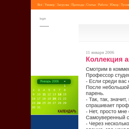
Всё
|
Универ
|
Загрузка
|
Преподы
|
Статьи
|
Работа
|
Юмор
|
Тусов
11 января 2006
Коллекция а
Смотрим в комме
Профессор студе
- Если среди вас 
Январь 2006
»
1
После небольшой
2
3
4
5
6
7
8
парень.
9
10
11
12
13
14
15
- Так, так, значи
16
17
18
19
20
21
22
23
24
25
26
27
28
29
спрашивает проф
30
31
- Нет, просто мне
Самоуверенный с
- Через нескольк