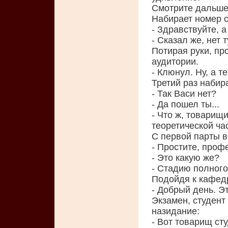
Смотрите дальше
Набирает номер с
- Здравствуйте, 
- Сказал же, нет т
Потирая руки, п
аудитории.
- Клюнул. Ну, а те
Третий раз набир
- Так Васи нет?
- Да пошел ты...
- Что ж, товарищ
теоретической час
С первой парты в
- Простите, проф
- Это какую же?
- Стадию полного
Подойдя к кафедр
- Добрый день. Э
Экзамен, студент
назидание:
- Вот товарищ ст