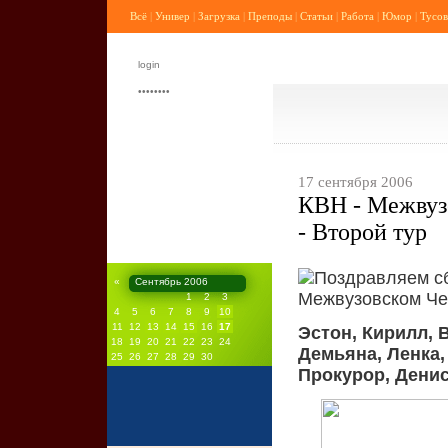
Всё
|
Универ
|
Загрузка
|
Преподы
|
Статьи
|
Работа
|
Юмор
|
Тусов
17 сентября 2006
КВН - Межвуз
- Второй тур
Поздравляем с
«
Сентябрь 2006
Межвузовском Че
1
2
3
4
5
6
7
8
9
10
11
12
13
14
15
16
17
Эстон, Кирилл, 
18
19
20
21
22
23
24
Демьяна, Ленка,
25
26
27
28
29
30
Прокурор, Денис