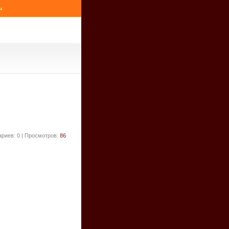
м
риев: 0 | Просмотров:
86