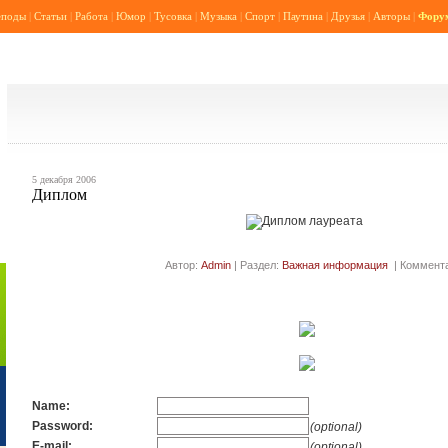
еподы
|
Статьи
|
Работа
|
Юмор
|
Тусовка
|
Музыка
|
Спорт
|
Паутина
|
Друзья
|
Авторы
|
Фору
5 декабря 2006
Диплом
Автор:
Admin
| Раздел:
Важная информация
| Коммента
Name:
Password:
(optional)
E-mail:
(optional)