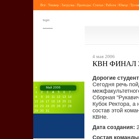
Всё
|
Универ
|
Загрузка
|
Преподы
|
Статьи
|
Работа
|
Юмор
|
Тусов
4 мая 2006
КВН ФИНАЛ 20
Дорогие студент
Сегодня речь пой
«
Май 2006
межфакультетног
1
2
3
4
5
6
7
Сборная "Рукави
8
9
10
11
12
13
14
15
16
17
18
19
20
21
Кубок Ректора, а 
22
23
24
25
26
27
28
состав этой ком
29
30
31
КВНе.
Дата создания:
2
Состав команды