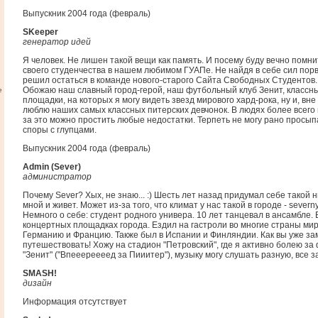
Выпускник 2004 года (февраль)
SKeeper
генератор идей
Я человек. Не лишен такой вещи как память. И посему буду вечно помн
своего студенчества в нашем любимом ГУАПе. Не найдя в себе сил порва
решил остаться в команде нового-старого Сайта Свободных Студентов.
Обожаю наш славный город-герой, наш футбольный клуб Зенит, классн
е
площадки, на которых я могу видеть звезд мирового хард-рока, ну и, вне
люблю наших самых классных питерских девчонок. В людях более всего 
за это можно простить любые недостатки. Терпеть не могу рано просып
споры с глупцами.
Выпускник 2004 года (февраль)
Admin (Sever)
администратор
Почему Sever? Хых, не знаю... :) Шесть лет назад придумал себе такой ни
мной и живет. Может из-за того, что климат у нас такой в городе - severny.
Немного о себе: студент родного универа. 10 лет танцевал в ансамбле.
концертных площадках города. Ездил на гастроли во многие страны ми
Германию и Францию. Также был в Испании и Финляндии. Как вы уже за
путешествовать! Хожу на стадион "Петровский", где я активно болею за
"Зенит" ("Впееереееед за Пииитер"), музыку могу слушать разную, все за
SMASH!
дизайн
Информация отсутствует