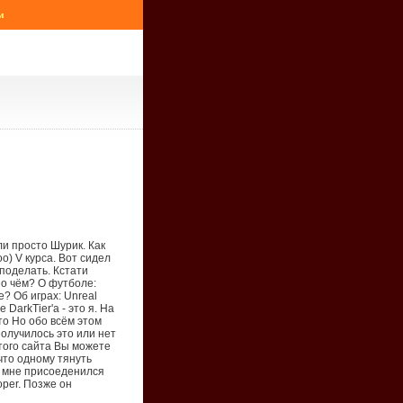
м
ли просто Шурик. Как
о) V курса. Вот сидел
 поделать. Кстати
А о чём? О футболе:
е? Об играх: Unreal
DarkTier'а - это я. На
это Но обо всём этом
олучилось это или нет
того сайта Вы можете
что одному тянуть
ко мне присоеденился
oper. Позже он