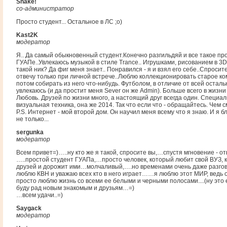
Snake!
со-администратор
Просто студент... Остальное в ЛС ;o)
Kast2K
модератор
Я.. Да самый обыкновенный студент.Конечно разгильдяй и все такое про
ГУАПе..Увлекаюсь музыкой в стиле Trance.. Игрушками, рисованием в 3
такой ник? Да фиг меня знает.. Понравился - я и взял его себе..Спросите
отвечу только при личной встрече..Люблю коллекционировать старое к
потом собирать из него что-нибудь. Футболом, в отличие от всей остал
увлекаюсь (и да простит меня Sever он же Admin). Больше всего в жизн
Любовь. Друзей по жизни много, а настоящий друг всегда один. Специал
визуальная техника, она же 2014. Так что если что - обращайтесь. Чем см
P.S. Интернет - мой второй дом. Он научил меня всему что я знаю. И я б
не только...
sergunka
модератор
Всем привет=)…..ну кто же я такой, спросите вы,…спустя мгновение - о
…..простой студент ГУАПа,…просто человек, который любит свой ВУЗ, 
друзей и дорожит ими…молчаливый,….но временами очень даже разг
люблю КВН и уважаю всех кто в него играет……я люблю этот МИР, ведь 
просто люблю жизнь со всеми ее белыми и черными полосами....(ну это 
буду рад новым знакомым и друзьям…=)
…всем удачи..=)
Saygack
модератор