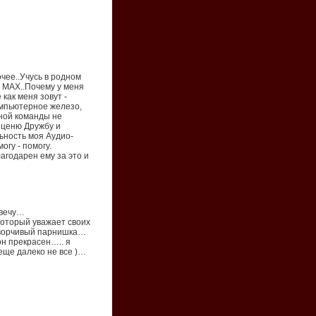
чее..Учусь в родном
D MAX..Почему у меня
 как меня зовут -
омпьютерное железо,
ьной команды не
и ценю Дружбу и
ьность моя Аудио-
огу - помогу.
лагодарен ему за это и
твечу…
который уважает своих
оворчивый парнишка…
он прекрасен….. я
еще далеко не все )…