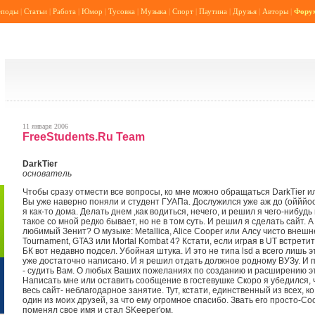
еподы
|
Статьи
|
Работа
|
Юмор
|
Тусовка
|
Музыка
|
Спорт
|
Паутина
|
Друзья
|
Авторы
|
Фору
11 января 2006
FreeStudents.Ru Team
DarkTier
основатель
Чтобы сразу отмести все вопросы, ко мне можно обращаться DarkTier и
Вы уже наверно поняли и студент ГУАПа. Дослужился уже аж до (ойййоо
я как-то дома. Делать днем ,как водиться, нечего, и решил я чего-нибудь
такое со мной редко бывает, но не в том суть. И решил я сделать сайт. 
любимый Зенит? О музыке: Metallica, Alice Cooper или Алсу чисто внешн
Tournament, GTA3 или Mortal Kombat 4? Кстати, если играя в UT встретите 
БК вот недавно подсел. Убойная штука. И это не типа lsd а всего лишь 
уже достаточно написано. И я решил отдать должное родному ВУЗу. И п
- судить Вам. О любых Ваших пожеланиях по созданию и расширению э
Написать мне или оставить сообщение в гостевушке Скоро я убедился, 
весь сайт- неблагодарное занятие. Тут, кстати, единственный из всех, 
один из моих друзей, за что ему огромное спасибо. Звать его просто-Co
поменял свое имя и стал SKeeper'ом.