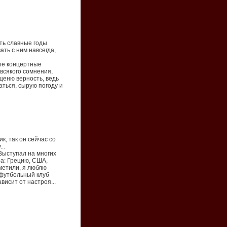
ить славные годы
ть с ним навсегда,
ые концертные
 всякого сомнения,
ценю верность, ведь
аться, сырую погоду и
к, так он сейчас со
..
 Выступал на многих
ра: Грецию, США,
метили, я люблю
 футбольный клуб
висит от настроя...