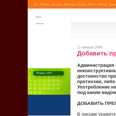
Всё
|
Универ
|
Загрузка
|
Преподы
|
Статьи
|
Работа
|
Юмор
|
Тусов
11 января 2006
Добавить пр
Администрация с
неконструктивн
«
Январь 2007
достоинство пр
1
2
3
4
5
6
7
претензии, либ
8
9
10
11
12
13
14
15
16
17
18
19
20
21
Употребление н
22
23
24
25
26
27
28
под каким видом
29
30
31
ДОБАВИТЬ ПРЕ
В письме укажите