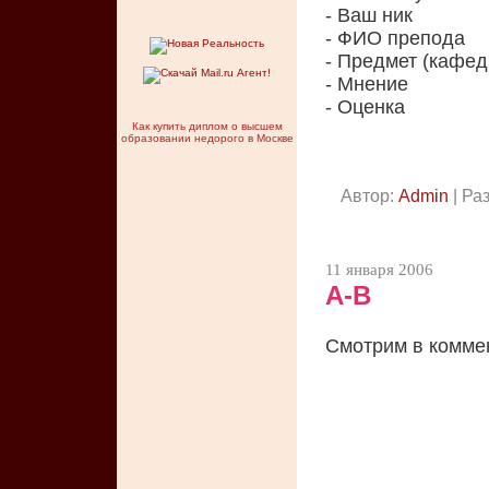
- Ваш ник
- ФИО препода
- Предмет (кафед
- Мнение
- Оценка
Как купить диплом о высшем
образовании недорого в Москве
Автор:
Admin
| Ра
11 января 2006
А-В
Смотрим в комме