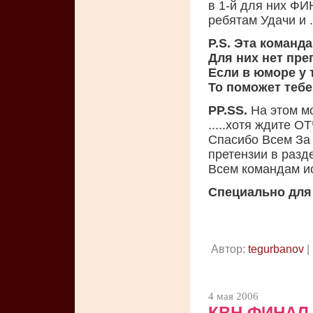
в 1-й для них ФИ
ребятам Удачи и .
P.S.
Эта команда
Для них нет пре
Если в юморе у 
То поможет тебе
PP.SS.
На этом мо
.....хотя ждите О
Спасибо Всем За
претензии в разд
Всем командам и
Специально для
Автор:
tegurbanov
|
4 мая 2006
КВН ФИНАЛ 2