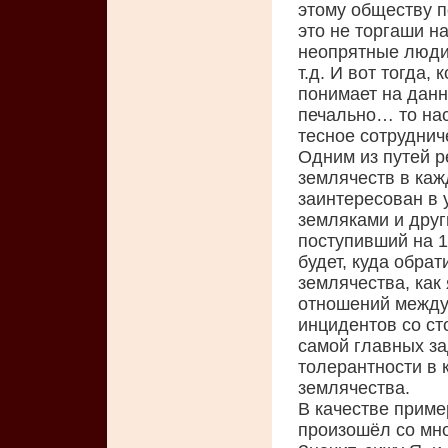
этому обществу п
это не торгаши н
неопрятные люди,
т.д. И вот тогда,
понимает на данн
печально… то нас
тесное сотруднич
Одним из путей 
землячеств в каж
заинтересован в
земляками и друг
поступивший на 1 
будет, куда обра
землячества, как
отношений между 
инцидентов со ст
самой главных за
толерантности в 
землячества.
В качестве приме
произошёл со мно