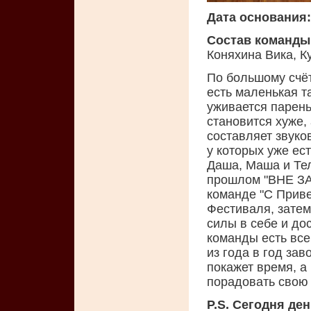
Дата основания:
Состав команды
Коняхина Вика, К
По большому счёт
есть маленькая т
уживается парень
становится хуже,
составляет звуко
у которых уже ес
Даша, Маша и Тел
прошлом "ВНЕ ЗАК
команде "С Приве
Фестиваля, затем
силы в себе и до
команды есть все
из года в год за
покажет время, а
порадовать свою
P.S. Сегодня ден