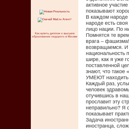
активное участие
показывают хоро
В каждом народе 
народе есть своя 
лицо нации. По н
Как купить диплом о высшем
Помнятся те врем
образовании недорого в Москве
врага – фашизма! 
возвращаемся. И в
национальность п
шире, как я уже г
поставленной це
знают, что такое 
УМЕЮТ находить 
Каждый раз, услы
человек здравомы
отучившись в наш
прославит эту стр
неправильно? Я с
показывает практ
Задача иностранн
иностранца, слож