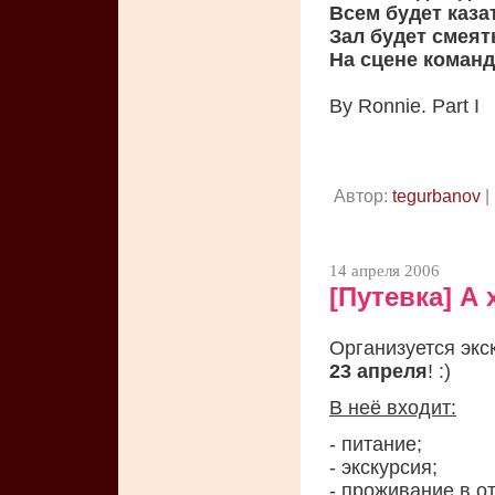
Всем будет казат
Зал будет смеят
На сцене команд
By Ronnie. Part I
Автор:
tegurbanov
|
14 апреля 2006
[Путевка] А
Организуется экс
23 апреля
! :)
В неё входит:
- питание;
- экскурсия;
- проживание в о