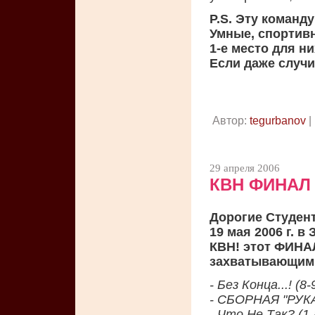
P.S. Эту команд
Умные, спортивн
1-е место для ни
Если даже случи
Автор:
tegurbanov
|
29 апреля 2006
КВН ФИНАЛ 
Дорогие Студен
19 мая 2006 г. в
КВН! этот ФИНА
захватывающим! 
- Без Конца...! (
- СБОРНАЯ "РУКА
- Что Не Так? (