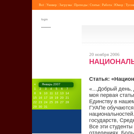
Всё
|
Универ
|
Загрузка
|
Преподы
|
Статьи
|
Работа
|
Юмор
|
Тусов
20 ноября 2006
НАЦИОНАЛЬ
Статья: «Нацио
«
Январь 2007
«…Добрый день, д
1
2
3
4
5
6
7
8
9
10
11
12
13
14
моя первая стать
15
16
17
18
19
20
21
Единству в нашем
22
23
24
25
26
27
28
ГУАПе обучаются 
29
30
31
национальностей.
государств, Сред
Все эти студенты
отделениях. Боль