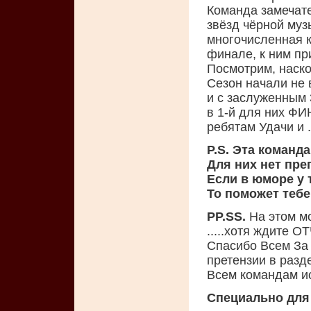
Команда замечате
звёзд чёрной муз
многочисленная к
финале, к ним пр
Посмотрим, наско
Сезон начали не 
и с заслуженным 
в 1-й для них ФИ
ребятам Удачи и .
P.S.
Эта команда
Для них нет пре
Если в юморе у 
То поможет тебе
PP.SS.
На этом мо
.....хотя ждите О
Спасибо Всем За
претензии в разд
Всем командам и
Специально для