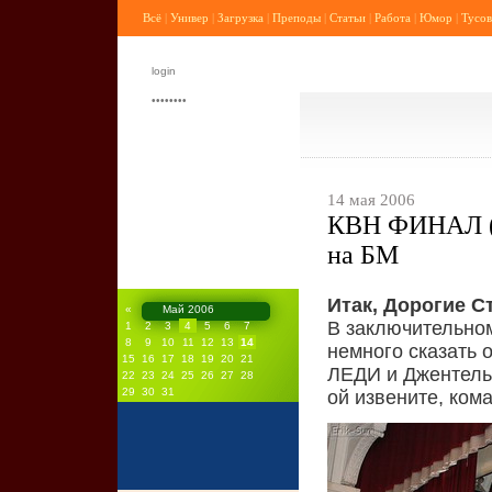
Всё
|
Универ
|
Загрузка
|
Преподы
|
Статьи
|
Работа
|
Юмор
|
Тусов
14 мая 2006
КВН ФИНАЛ (
на БМ
Итак, Дорогие С
«
Май 2006
В заключительно
1
2
3
4
5
6
7
8
9
10
11
12
13
14
немного сказать 
15
16
17
18
19
20
21
ЛЕДИ и Джентел
22
23
24
25
26
27
28
29
30
31
ой извените, кома