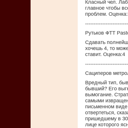
Класный чел. Лаб
главное чтобы вс
проблем. Oценка:
-------------------------
Рутьков ФТТ Past
Сдавать полнейша
хочешь 4, то мож
ставит. Oценка:4
-------------------------
Сациперов метро
Вредный тип, быв
бывший? Его выгн
вымогание. Страт
самыми извращен
письменном виде 
отвертеться, сказ
пришедшему в 30-
лице которого яс