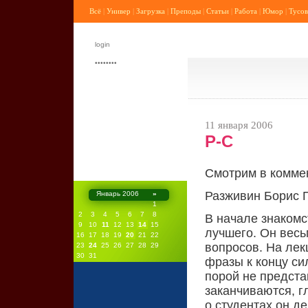
Всё
|
Универ
|
Загрузка
|
Преподы
|
Статьи
|
Работа
|
Юмор
|
Тусов
11 января 2006
Р-С
Смотрим в комме
Разживин Борис 
Январь 2006
»
1
2
3
4
5
6
7
8
В начале знакомс
9
10
11
12
13
14
15
лучшего. Он весь
16
17
18
19
20
21
22
вопросов. На лек
23
24
25
26
27
28
29
30
31
фразы к концу си
порой не предста
заканчиваются, г
о студентах,он д