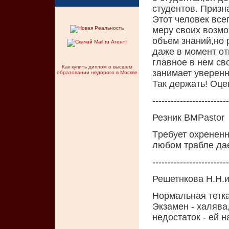
студентов. Призна
Этот человек все
меру своих возм
объем знаний,но 
даже в момент от
главное в нем св
Как купить диплом о высшем
занимает уверенн
образовании недорого в Москве
Так держать! Oце
-------------------------
Резник ВМPastor
Тpебует охpененн
любом тpабле дае
-------------------------
Решетнкова Н.Н.и
Нормальная тетка
Экзамен - халява
недостаток - ей 