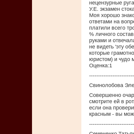
нецензурные руга
У.Е. экзамен сто
Моя хорошо знак
ответами на вопр
платили всего тро
% личного состав
руками и отвечала
не видеть 'эту об
которые грамотно
юристом) и чудо 
Oценка:1
-------------------------
Свинолобова Эле
Совершенно очаро
смотрите ей в рот
если она провер
красным - вы мож
-------------------------
Семененко Татья