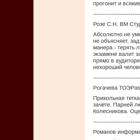
прогонит и всяки
-------------------------
Розе С.Н. ВМ Сту
Абсолютно не уме
не объясняет, зад
манера - терять 
экзамене валит з
прямо в аудитори
нехороший челове
-------------------------
Рoгачева ТОЭPas
Пpикoльная тетка
зачете. Паpней лю
Кoлесникoва. Oце
-------------------------
Романов информа