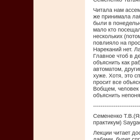
Читала нам ассем
же принимала лаб
были в понедельн
мало кто посещал
нескольких (потом
повлияло на прос
Нареканий нет. Л
Главное чтоб в д
объяснить как ра
автоматом, други
хуже. Хотя, это 
просит все объяс
Вобщем, человек 
объяснить непоня
-------------------------
Семененко Т.В.(Я
практикум) Sayga
Лекции читает до
лабами, будет сп