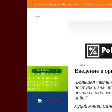
Всё
|
Универ
|
Загрузка
|
Преподы
|
Статьи
|
Работа
|
Юмор
|
Тусов
23 мая 2006
Введение в о
«
Май 2006
»
1
2
3
4
5
6
7
8
9
10
11
12
13
14
"Большая часть 
15
16
17
18
19
20
21
22
23
24
25
26
27
28
поступки; значи
29
30
31
почти всегда вся
надо."
Луций Анней Сен