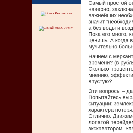
Самый простой от
наверно, заключае
важнейших необх
значит "необходи
а без воды и возд
Пока его много, 
ценишь. А когда в
мучительно больно
Начнем с меркант
времени? (в рубля
Сколько проценто
мнению, эффектив
впустую?
Эти вопросы – да
Попытайтесь выр
ситуации: землек
характера потеря
Отлично. Движемс
лопатой перейдем
экскаватором. Ул