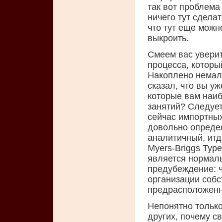
так вот проблема
ничего тут сдела
что тут еще можн
выкроить.
Смеем вас уверит
процесса, которы
Накоплено немало
сказал, что вы у
которые вам наиб
занятий? Следует
сейчас импортных
довольно опреде
аналитичный, итд
Myers-Briggs Type
является нормаль
предубеждение: 
организации собст
предрасположен
Непонятно только
других, почему с