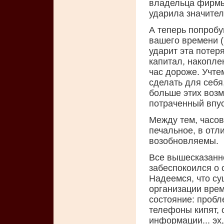
владельца фирмы 
ударила значител
А теперь попробу
вашего времени (
ударит эта потеря
капитал, накопле
час дороже. Учте
сделать для себя,
больше этих возм
потраченный впу
Между тем, часов 
печальное, в отл
возобновляемы.
Все вышесказанно
забеспокоился о 
Надеемся, что су
организации врем
состояние: пробл
телефоны кипят, 
информации... эх,