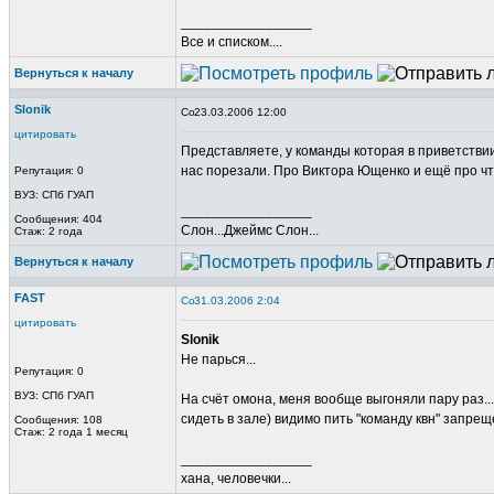
_________________
Все и списком....
Вернуться к началу
Slonik
23.03.2006 12:00
цитировать
Представляете, у команды которая в приветствии
нас порезали. Про Виктора Ющенко и ещё про что
Репутация: 0
ВУЗ: СПб ГУАП
_________________
Сообщения: 404
Слон...Джеймс Слон...
Стаж: 2 года
Вернуться к началу
FAST
31.03.2006 2:04
цитировать
Slonik
Не парься...
Репутация: 0
ВУЗ: СПб ГУАП
На счёт омона, меня вообще выгоняли пару раз..
сидеть в зале) видимо пить "команду квн" запреще
Сообщения: 108
Стаж: 2 года 1 месяц
_________________
хана, человечки...