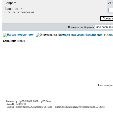
Вопрос:
2+
Ваш ответ: *
Ответ регистрозависим.
Показать сообщения:
Список форумов FreeStudents
->
Арх
Страница
4
из
4
На главную
Powered by phpBB © 2001, 2007 phpBB Group
Hosted by INFOBOX
[ Время : Недоступно | SQL-запросов : 26 | Gzip : Недоступно | Загрузка : 2.49 | Uptime : 92д:12ч:28м ]