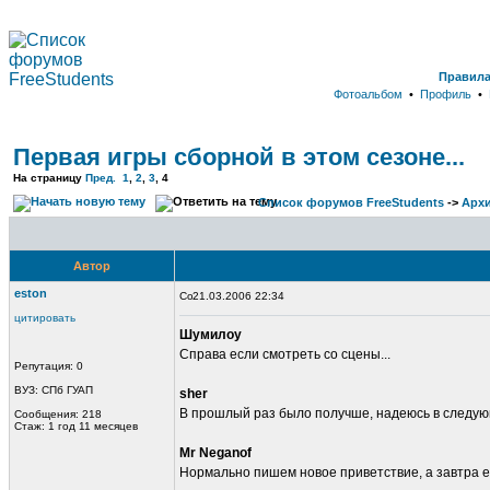
Правил
Фотоальбом
•
Профиль
•
Первая игры сборной в этом сезоне...
На страницу
Пред.
1
,
2
,
3
,
4
Список форумов FreeStudents
->
Арх
Автор
eston
21.03.2006 22:34
цитировать
Шумилоу
Справа если смотреть со сцены...
Репутация: 0
ВУЗ: СПб ГУАП
sher
В прошлый раз было получше, надеюсь в следующ
Сообщения: 218
Стаж: 1 год 11 месяцев
Mr Neganof
Нормально пишем новое приветствие, а завтра ещ