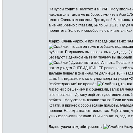
На курсы ходит в Политех и в ГУАП. Могу вполне
находится в таком же выборе, стукните в Асю 1
плохо. Очень волновался. Проходной бал выпал н
а не как бревно с глазами, было бы 13/13. Ну, д
пролететь. Золото и серебро не отличаются. Как 
Жарко. Очень жарко. Я при параде (нас таких "о
, т.к. сам он тоже в рубашке под верх
рубашка. Поднялись мы наверх, выходит дядя (ве
беседуют с деканом на тему "почему вы выбрали 
) Думаю, вот и всё! Ан нет... Послали
потом увидел ОЧЕВИДНЕЙШЕЕ решение, всё зачер
Дальше пошёл в физикам, те дали ещё 10 (!) зада
самый, в пиджаке и с галстуком, когда на улице +
"собеседование" не прошёл
), так во
листочек с решением и с оценками, записал меня в
я волновался... Декану ещё этот достопочтенный 
ребята... Могу сказать вполне точно: "Если не зн
Кстати, я принёс с собой всякие грамоты, благода
прошли. Народ сыпался только так. Ещё важно, 
у них ксерокопии лежали. Они и понятно, ведь в 
Ладно, удачи вам, абитуриенты
Увиди