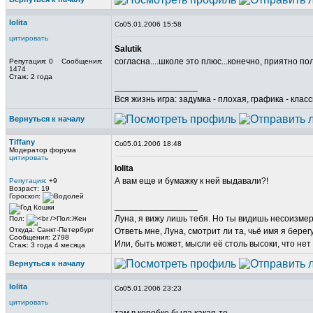
lolita
05.01.2006 15:58
цитировать
Salutik
согласна....школе это плюс...конечно, приятно по
Репутация: 0 Сообщения:
1474
Стаж: 2 года
_________________
Вся жизнь игра: задумка - плохая, графика - клас
Вернуться к началу
Tiffany
05.01.2006 18:48
Модератор форума
цитировать
lolita
А вам еще и бумажку к ней выдавали?!
Репутация
: +9
Возраст: 19
Гороскоп:
_________________
Луна, я вижу лишь тебя. Но ты видишь несоизме
Пол:
Откуда: Санкт-Петербург
Ответь мне, Луна, смотрит ли та, чьё имя я берег
Сообщения: 2798
Или, быть может, мысли её столь высоки, что нет
Стаж: 3 года 4 месяца
Вернуться к началу
lolita
05.01.2006 23:23
цитировать