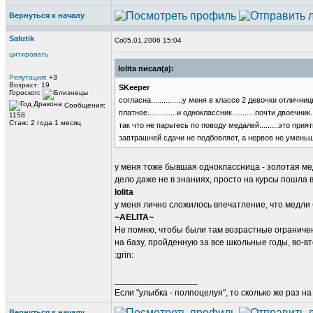
Вернуться к началу
Salutik
05.01.2006 15:04
цитировать
lolita писал(а):
Репутация
: +3
Возраст: 19
SKeeper
Гороскоп:
согласна...............у меня в классе 2 девочки отли
Сообщения:
платное..............и одноклассник...........почти двоечник
1158
Стаж: 2 года 1 месяц
так что не парьтесь по поводу медалей.........это приятн
завтрашней сдачи не подбовляет, а нервов не уменьшае
у меня тоже бывшая одноклассница - золотая меда
дело даже не в знаниях, просто на курсы пошла в 
lolita
у меня лично сложилось впечатление, что медли 
~AELITA~
Не помню, чтобы были там возрастные ограничени
на базу, пройденную за все школьные годы, во-в
:grin:
_________________
Если "улыбка - полпоцелуя", то сколько же раз н
Вернуться к началу