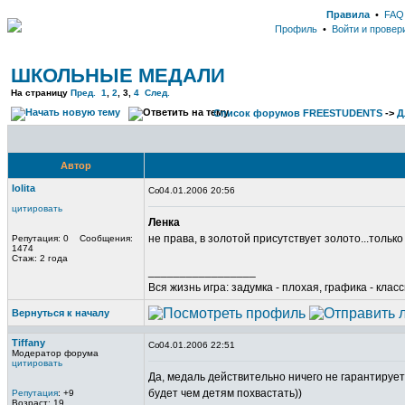
Правила
•
FAQ
Профиль
•
Войти и провер
ШКОЛЬНЫЕ МЕДАЛИ
На страницу
Пред.
1
,
2
,
3
,
4
След.
Список форумов FREESTUDENTS
->
Д
Автор
lolita
04.01.2006 20:56
цитировать
Ленка
не права, в золотой присутствует золото...только 
Репутация: 0 Сообщения:
1474
Стаж: 2 года
_________________
Вся жизнь игра: задумка - плохая, графика - клас
Вернуться к началу
Tiffany
04.01.2006 22:51
Модератор форума
цитировать
Да, медаль действительно ничего не гарантируе
будет чем детям похвастать))
Репутация
: +9
Возраст: 19