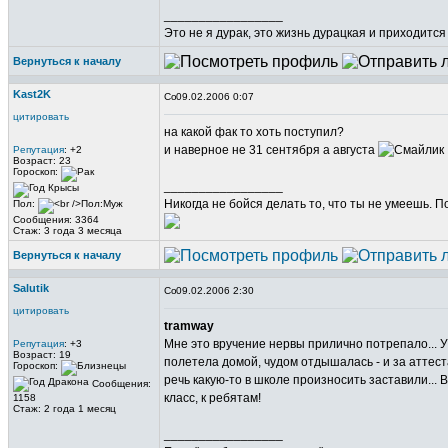
_________________
Это не я дурак, это жизнь дурацкая и приходится
Вернуться к началу
Kast2K
09.02.2006 0:07
цитировать
на какой фак то хоть поступил?
и наверное не 31 сентября а августа
Репутация
: +2
Возраст: 23
Гороскоп:
_________________
Никогда не бойся делать то, что ты не умеешь. 
Пол:
Сообщения: 3364
Стаж: 3 года 3 месяца
Вернуться к началу
Salutik
09.02.2006 2:30
цитировать
tramway
Мне это вручение нервы прилично потрепало... У 
Репутация
: +3
Возраст: 19
полетела домой, чудом отдышалась - и за аттеста
Гороскоп:
речь какую-то в школе произносить заставили..
Сообщения:
класс, к ребятам!
1158
Стаж: 2 года 1 месяц
_________________