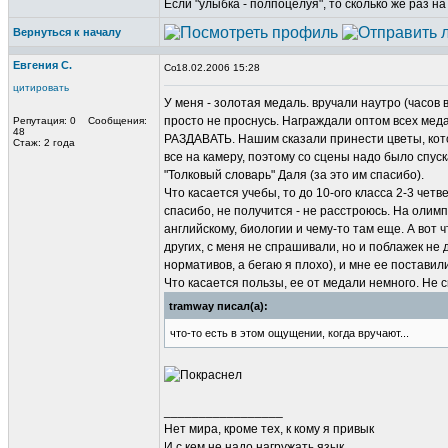
Если "улыбка - полпоцелуя", то сколько же раз н
Вернуться к началу
Евгения С.
18.02.2006 15:28
цитировать
У меня - золотая медаль. вручали наутро (часов в
просто не проснусь. Награждали оптом всех мед
Репутация: 0 Сообщения:
48
РАЗДАВАТЬ. Нашим сказали принести цветы, кот
Стаж: 2 года
все на камеру, поэтому со сцены надо было спуск
"Толковый словарь" Даля (за это им спасибо).
Что касается учебы, то до 10-ого класса 2-3 четв
спасибо, не получится - не расстроюсь. На олим
английскому, биологии и чему-то там еще. А вот
других, с меня не спрашивали, но и поблажек не 
нормативов, а бегаю я плохо), и мне ее поставил
Что касается пользы, ее от медали немного. Не ск
tramway писал(а):
что-то есть в этом ощущении, когда вручают...
_________________
Нет мира, кроме тех, к кому я привык
И с кем не надо нагружать язык,