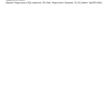
[ Время : Недоступно | SQL-запросов : 35 | Gzip : Недоступно | Загрузка : 51.16 | Uptime : 6д:000ч:33м ]