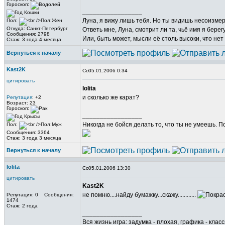
Гороскоп:
_________________
Луна, я вижу лишь тебя. Но ты видишь несоизме
Пол:
Откуда: Санкт-Петербург
Ответь мне, Луна, смотрит ли та, чьё имя я берег
Сообщения: 2798
Или, быть может, мысли её столь высоки, что нет
Стаж: 3 года 4 месяца
Вернуться к началу
Kast2K
05.01.2006 0:34
цитировать
lolita
и сколько же карат?
Репутация
: +2
Возраст: 23
Гороскоп:
_________________
Никогда не бойся делать то, что ты не умеешь. 
Пол:
Сообщения: 3364
Стаж: 3 года 3 месяца
Вернуться к началу
lolita
05.01.2006 13:30
цитировать
Kast2K
не помню....найду бумажку...скажу............
Репутация: 0 Сообщения:
1474
Стаж: 2 года
_________________
Вся жизнь игра: задумка - плохая, графика - клас