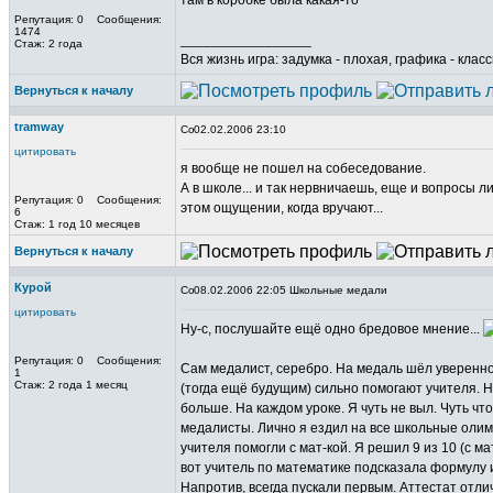
там в коробке была какая-то
Репутация: 0 Сообщения:
1474
_________________
Стаж: 2 года
Вся жизнь игра: задумка - плохая, графика - клас
Вернуться к началу
tramway
02.02.2006 23:10
цитировать
я вообще не пошел на собеседование.
А в школе... и так нервничаешь, еще и вопросы л
Репутация: 0 Сообщения:
этом ощущении, когда вручают...
6
Стаж: 1 год 10 месяцев
Вернуться к началу
Курой
08.02.2006 22:05 Школьные медали
цитировать
Ну-с, послушайте ещё одно бредовое мнение...
Репутация: 0 Сообщения:
Сам медалист, серебро. На медаль шёл уверенно,
1
Стаж: 2 года 1 месяц
(тогда ещё будущим) сильно помогают учителя. Не
больше. На каждом уроке. Я чуть не выл. Чуть чт
медалисты. Лично я ездил на все школьные олим
учителя помогли с мат-кой. Я решил 9 из 10 (с м
вот учитель по математике подсказала формулу и 
Напротив, всегда пускали первым. Аттестат отличн