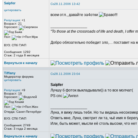
Saipfer
28.11.2006 13:42
цитировать
всем отл., давайте за4отки
Репутация
: +1
Возраст: 21
_________________
Гороскоп:
"To those at the crossroads of life and death, I offer 
Пол:
Добро обязательно победит зло,… поставит на ко
ВУЗ: СПб ГУАП
Сообщения: 1292
Стаж: 2 года 8 месяцев
Вернуться к началу
Tiffany
28.11.2006 23:04
Модератор форума
цитировать
Saipfer
Лучшу б фоток выкладывали)) а то все молчат(
Репутация
: +9
Возраст: 19
PS спс
Гороскоп:
_________________
Пол:
Откуда: Санкт-Петербург
Луна, я вижу лишь тебя. Но ты видишь несоизме
Ответь мне, Луна, смотрит ли та, чьё имя я берег
ВУЗ: СПб ГУАП
Или, быть может, мысли её столь высоки, что нет
Сообщения: 2749
Стаж: 3 года 2 месяца
Вернуться к началу