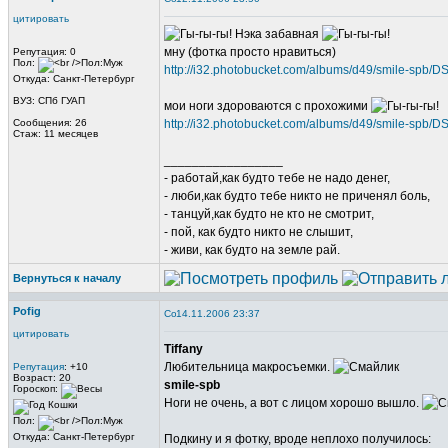
цитировать
Нэка забавная
мну (фотка просто нравиться)
Репутация: 0
Пол:
http://i32.photobucket.com/albums/d49/smile-spb/
Откуда: Санкт-Петербург
ВУЗ: СПб ГУАП
мои ноги здороваются с прохожими
Сообщения: 26
http://i32.photobucket.com/albums/d49/smile-spb/
Стаж: 11 месяцев
_________________
- работай,как будто тебе не надо денег,
- люби,как будто тебе никто не приченял боль,
- танцуй,как будто не кто не смотрит,
- пой, как будто никто не слышит,
- живи, как будто на земле рай.
Вернуться к началу
Pofig
14.11.2006 23:37
цитировать
Tiffany
Любительница макросъемки.
Репутация
: +10
Возраст: 20
smile-spb
Гороскоп:
Ноги не очень, а вот с лицом хорошо вышло.
Пол:
Откуда: Санкт-Петербург
Подкину и я фотку, вроде неплохо получилось: