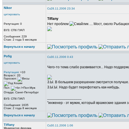
Nikor
28.11.2006 23:34
цитировать
Tiffany
Нет проблем
.... Мост, около Рыбацко
Репутация: 0
ВУЗ: СПб ГУАП
Сообщения: 229
Стаж: 2 года 5 месяцев
Вернуться к началу
Pofig
30.11.2006 0:43
цитировать
Чего-то тема слабо развивается... Надо поддерж
Репутация
: +10
Возраст: 20
Гороскоп:
З.Ы. В большем разрешении смотрится получше.
З.Ы.Ы. Надо будет перефоткать как-нибудь.
Пол:
Откуда: Санкт-Петербург
_________________
ВУЗ: СПб ГУАП
"инженер - эт мужик, который вражеские здания з
Сообщения: 1635
Стаж: 2 года 8 месяцев
Вернуться к началу
Tiffany
30.11.2006 1:06
Модератор форума