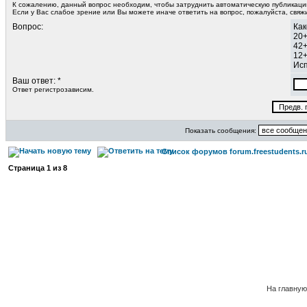
К сожалению, данный вопрос необходим, чтобы затруднить автоматическую публикац
Если у Вас слабое зрение или Вы можете иначе ответить на вопрос, пожалуйста, свя
Вопрос:
Как
20
42
12
Исп
Ваш ответ: *
Ответ регистрозависим.
Показать сообщения:
Список форумов forum.freestudents.r
Страница
1
из
8
На главную