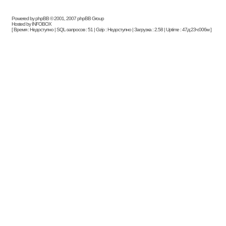
Powered by phpBB © 2001, 2007 phpBB Group
Hosted by INFOBOX
[ Время : Недоступно | SQL-запросов : 51 | Gzip : Недоступно | Загрузка : 2.58 | Uptime : 47д:23ч:006м ]