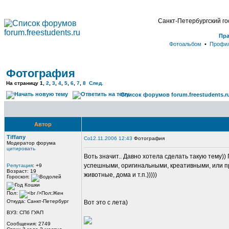
Санкт-Петербургский г
Пр
Фотоальбом
•
Профи
Фотография
На страницу
1
,
2
,
3
,
4
,
5
,
6
,
7
,
8
След.
Список форумов forum.freestudents.r
Автор
Tiffany
12.11.2006 12:43
Фотография
Модератор форума
цитировать
Воть значит.. Давно хотела сделать такую тему)
успешными, оригинальными, креативными, или пр
Репутация
: +9
Возраст: 19
животные, дома и т.п.)))))
Гороскоп:
Пол:
Откуда: Санкт-Петербург
Вот это с лета)
ВУЗ: СПб ГУАП
Сообщения: 2749