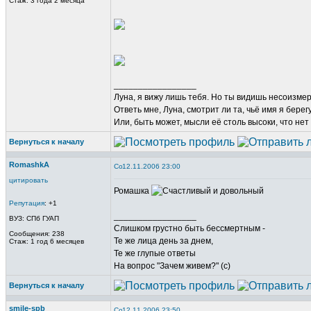
Стаж: 3 года 2 месяца
_________________
Луна, я вижу лишь тебя. Но ты видишь несоизме
Ответь мне, Луна, смотрит ли та, чьё имя я берег
Или, быть может, мысли её столь высоки, что нет
Вернуться к началу
RomashkA
12.11.2006 23:00
цитировать
Ромашка
Репутация
: +1
_________________
ВУЗ: СПб ГУАП
Слишком грустно быть бессмертным -
Сообщения: 238
Те же лица день за днем,
Стаж: 1 год 6 месяцев
Те же глупые ответы
На вопрос "Зачем живем?" (с)
Вернуться к началу
smile-spb
12.11.2006 23:50