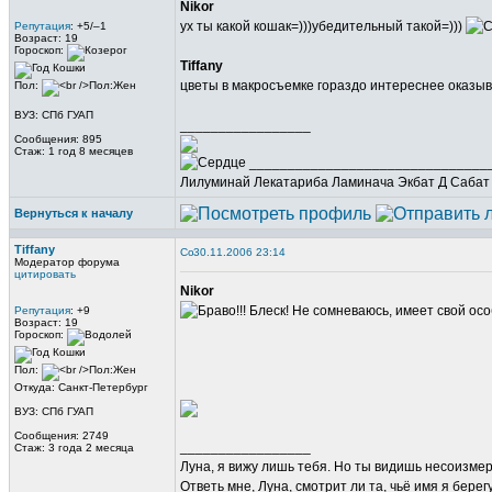
Nikor
ух ты какой кошак=)))убедительный такой=)))
Репутация
: +5/–1
Возраст: 19
Гороскоп:
Tiffany
цветы в макросъемке гораздо интереснее оказыв
Пол:
ВУЗ: СПб ГУАП
_________________
Сообщения: 895
Стаж: 1 год 8 месяцев
_______________________________
Лилуминай Лекатариба Ламинача Экбат Д Сабат
Вернуться к началу
Tiffany
30.11.2006 23:14
Модератор форума
цитировать
Nikor
Блеск! Не сомневаюсь, имеет свой осо
Репутация
: +9
Возраст: 19
Гороскоп:
Пол:
Откуда: Санкт-Петербург
ВУЗ: СПб ГУАП
Сообщения: 2749
_________________
Стаж: 3 года 2 месяца
Луна, я вижу лишь тебя. Но ты видишь несоизме
Ответь мне, Луна, смотрит ли та, чьё имя я берег