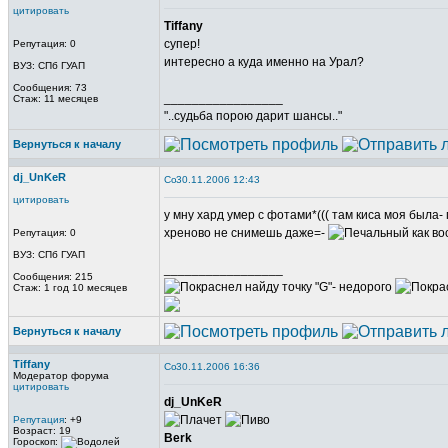
цитировать
Tiffany
супер!
Репутация: 0
интересно а куда именно на Урал?
ВУЗ: СПб ГУАП
Сообщения: 73
_________________
Стаж: 11 месяцев
"..судьба порою дарит шансы.."
Вернуться к началу
dj_UnKeR
30.11.2006 12:43
цитировать
у мну хард умер с фотами*((( там киса моя была
хреново не снимешь даже=-
как во
Репутация: 0
ВУЗ: СПб ГУАП
_________________
Сообщения: 215
найду точку "G"- недорого
Стаж: 1 год 10 месяцев
Вернуться к началу
Tiffany
30.11.2006 16:36
Модератор форума
цитировать
dj_UnKeR
Репутация
: +9
Возраст: 19
Berk
Гороскоп: