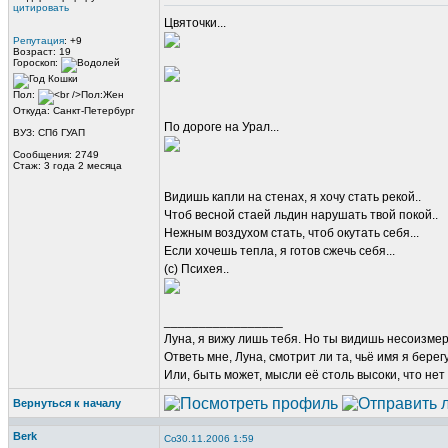
цитировать
Цвяточки...
Репутация
: +9
Возраст: 19
Гороскоп:
Пол:
Откуда: Санкт-Петербург
По дороге на Урал...
ВУЗ: СПб ГУАП
Сообщения: 2749
Стаж: 3 года 2 месяца
Видишь капли на стенах, я хочу стать рекой..
Чтоб весной стаей льдин нарушать твой покой..
Нежным воздухом стать, чтоб окутать себя...
Если хочешь тепла, я готов сжечь себя...
(с) Психея..
_________________
Луна, я вижу лишь тебя. Но ты видишь несоизме
Ответь мне, Луна, смотрит ли та, чьё имя я берег
Или, быть может, мысли её столь высоки, что нет
Вернуться к началу
Berk
30.11.2006 1:59