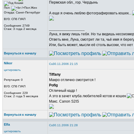
Пермская обл., гор. Чердынь
Пол:
Откуда: Санкт-Петербург
А еще я очень люблю фотографировать кошек...
ВУЗ: СПб ГУАП
Сообщения: 2749
_________________
Стаж: 3 года 2 месяца
Луна, я вижу лишь тебя. Но ты видишь несоизме
Ответь мне, Луна, смотрит ли та, чьё имя я берег
Или, быть может, мысли её столь высоки, что нет
Вернуться к началу
Nikor
30.11.2006 21:15
цитировать
Tiffany
Макро отлично смотрится !
Репутация: 0
Pofig
ВУЗ: СПб ГУАП
Отличный кадр !
Сообщения: 229
А это в зачет клуба любителей котов и кошек
Стаж: 2 года 5 месяцев
Макс. Canon S2IS
Вернуться к началу
Elfa
30.11.2006 21:28
цитировать