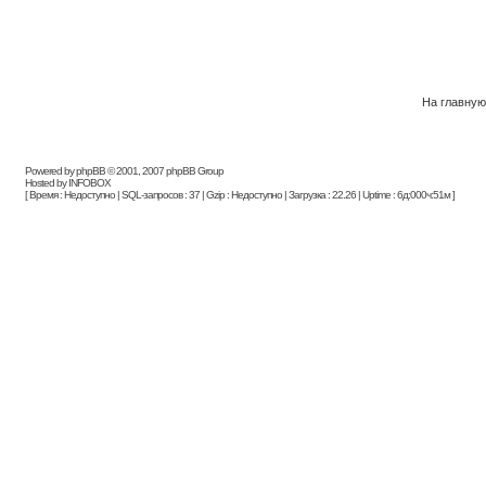
На главну
Powered by phpBB © 2001, 2007 phpBB Group
Hosted by INFOBOX
[ Время : Недоступно | SQL-запросов : 37 | Gzip : Недоступно | Загрузка : 22.26 | Uptime : 6д:000ч:51м ]