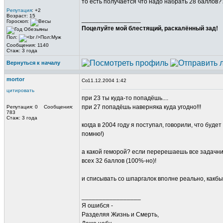
то есть получается что надо набрать 28 баллов?
Репутация
: +2
Возраст: 15
_________________
Гороскоп:
Поцелуйте мой блестящий, раскалённый зад!
Пол:
Сообщения: 1140
Стаж: 3 года
Вернуться к началу
mortor
11.12.2004 1:42
цитировать
при 23 ты куда-то попадёшь....
при 27 попадёшь наверняка куда угодно!!!
Репутация: 0 Сообщения:
783
Стаж: 3 года
когда в 2004 году я поступал, говорили, что буде
помню!)
а какой геморой? если перерешаешь все задачник
всех 32 баллов (100%-но)!
и списывать со шпаргалок вполне реально, какбы т
_________________
Я ошибся -
Разделяя Жизнь и Смерть,