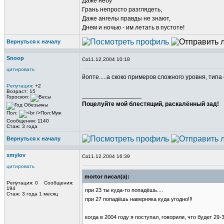
Даже небу
Грань непросто разглядеть,
Даже ангелы правды не знают,
Днем и ночью - им летать в пустоте!
Вернуться к началу
Snoop
11.12.2004 10:18
цитировать
йопте.....а скоко примеров сложного уровня, типа
Репутация
: +2
Возраст: 15
_________________
Гороскоп:
Поцелуйте мой блестящий, раскалённый зад!
Пол:
Сообщения: 1140
Стаж: 3 года
Вернуться к началу
xmylov
11.12.2004 16:39
цитировать
mortor писал(а):
Репутация: 0 Сообщения:
194
при 23 ты куда-то попадёшь....
Стаж: 3 года 1 месяц
при 27 попадёшь наверняка куда угодно!!!
когда в 2004 году я поступал, говорили, что будет 29-