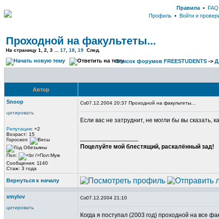
Правила
•
FAQ
Профиль
•
Войти и провер
Проходной на факультеты...
На страницу
1
, 2, 3 ...
17
,
18
,
19
След.
Список форумов FREESTUDENTS
->
Д
Автор
Snoop
07.12.2004 20:37 Проходной на факультеты...
цитировать
Если вас не затруднит, не могли бы вы сказать, к
Репутация
: +2
Возраст: 15
_________________
Гороскоп:
Поцелуйте мой блестящий, раскалённый зад!
Пол:
Сообщения: 1140
Стаж: 3 года
Вернуться к началу
xmylov
07.12.2004 21:10
цитировать
Когда я поступал (2003 год) проходной на все фа