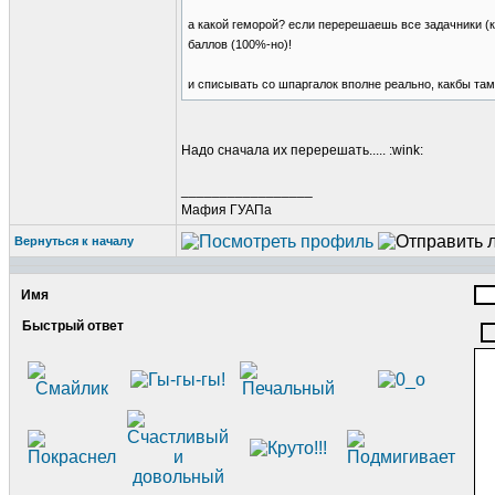
а какой геморой? если перерешаешь все задачники (к
баллов (100%-но)!
и списывать со шпаргалок вполне реально, какбы там н
Надо сначала их перерешать..... :wink:
_________________
Мафия ГУАПа
Вернуться к началу
Имя
Быстрый ответ