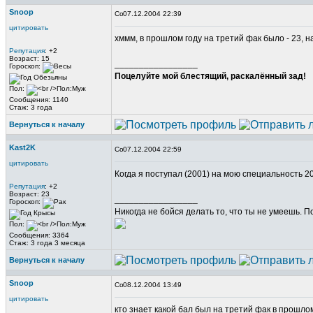
Snoop
07.12.2004 22:39
цитировать
хммм, в прошлом году на третий фак было - 23, н
Репутация
: +2
Возраст: 15
_________________
Гороскоп:
Поцелуйте мой блестящий, раскалённый зад!
Пол:
Сообщения: 1140
Стаж: 3 года
Вернуться к началу
Kast2K
07.12.2004 22:59
цитировать
Когда я поступал (2001) на мою специальность 20
Репутация
: +2
Возраст: 23
_________________
Гороскоп:
Никогда не бойся делать то, что ты не умеешь. 
Пол:
Сообщения: 3364
Стаж: 3 года 3 месяца
Вернуться к началу
Snoop
08.12.2004 13:49
цитировать
кто знает какой бал был на третий фак в прошло