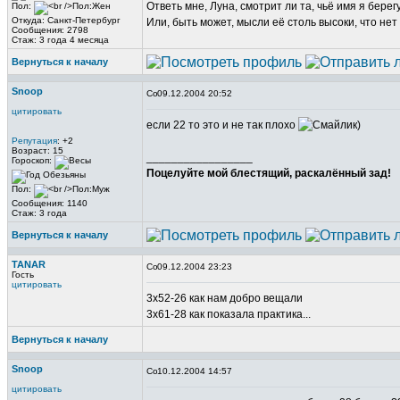
Ответь мне, Луна, смотрит ли та, чьё имя я берег
Пол:
Откуда: Санкт-Петербург
Или, быть может, мысли её столь высоки, что нет
Сообщения: 2798
Стаж: 3 года 4 месяца
Вернуться к началу
Snoop
09.12.2004 20:52
цитировать
если 22 то это и не так плохо
)
Репутация
: +2
Возраст: 15
_________________
Гороскоп:
Поцелуйте мой блестящий, раскалённый зад!
Пол:
Сообщения: 1140
Стаж: 3 года
Вернуться к началу
TANAR
09.12.2004 23:23
Гость
цитировать
3х52-26 как нам добро вещали
3х61-28 как показала практика...
Вернуться к началу
Snoop
10.12.2004 14:57
цитировать