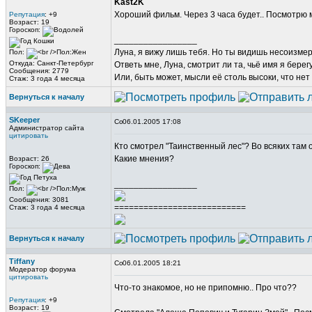
Kast2K
Хороший фильм. Через 3 часа будет.. Посмотрю мо
Репутация
: +9
Возраст: 19
Гороскоп:
_________________
Луна, я вижу лишь тебя. Но ты видишь несоизме
Пол:
Откуда: Санкт-Петербург
Ответь мне, Луна, смотрит ли та, чьё имя я берег
Сообщения: 2779
Или, быть может, мысли её столь высоки, что нет
Стаж: 3 года 4 месяца
Вернуться к началу
SKeeper
06.01.2005 17:08
Администратор сайта
цитировать
Кто смотрел "Таинственный лес"? Во всяких там 
Какие мнения?
Возраст: 26
Гороскоп:
_________________
Пол:
Сообщения: 3081
===========================
Стаж: 3 года 4 месяца
Вернуться к началу
Tiffany
06.01.2005 18:21
Модератор форума
цитировать
Что-то знакомое, но не припомню.. Про что??
Репутация
: +9
Возраст: 19