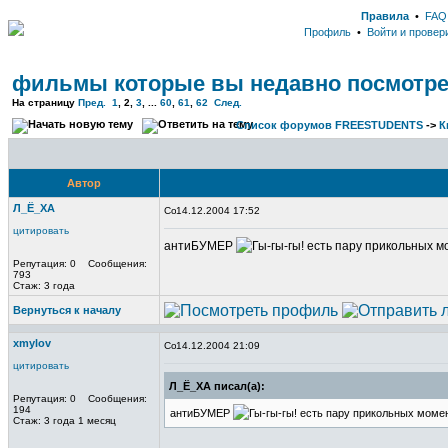
Правила
•
FAQ
Профиль
•
Войти и провер
фильмы которые вы недавно посмотр
На страницу
Пред.
1
,
2
,
3
, ...
60
,
61
,
62
След.
Список форумов FREESTUDENTS
->
К
Автор
Л_Ё_ХА
14.12.2004 17:52
цитировать
антиБУМЕР
есть пару прикольных м
Репутация: 0 Сообщения:
793
Стаж: 3 года
Вернуться к началу
xmylov
14.12.2004 21:09
цитировать
Л_Ё_ХА писал(а):
Репутация: 0 Сообщения:
194
антиБУМЕР
есть пару прикольных моме
Стаж: 3 года 1 месяц