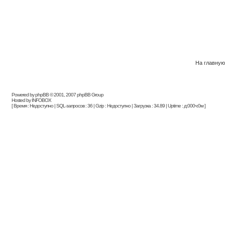
На главну
Powered by phpBB © 2001, 2007 phpBB Group
Hosted by INFOBOX
[ Время : Недоступно | SQL-запросов : 36 | Gzip : Недоступно | Загрузка : 34.89 | Uptime : д:000ч:0м ]