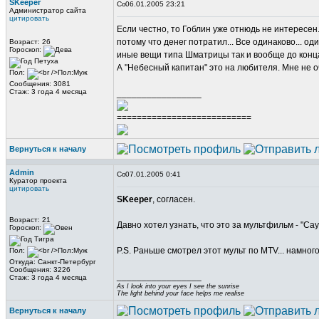
SKeeper
06.01.2005 23:21
Администратор сайта
цитировать
Если честно, то Гоблин уже отнюдь не интересен
потому что денег потратил... Все одинаково... о
Возраст: 26
Гороскоп:
иные вещи типа Шматрицы так и вообще до конца
А "Небесный капитан" это на любителя. Мне не о
Пол:
Сообщения: 3081
Стаж: 3 года 4 месяца
_________________
===========================
Вернуться к началу
Admin
07.01.2005 0:41
Куратор проекта
цитировать
SKeeper
, согласен.
Возраст: 21
Давно хотел узнать, что это за мультфильм - "Сау
Гороскоп:
P.S. Раньше смотрел этот мульт по MTV... намног
Пол:
Откуда: Санкт-Петербург
Сообщения: 3226
_________________
Стаж: 3 года 4 месяца
As I look into your eyes I see the sunrise
The light behind your face helps me realise
Вернуться к началу