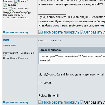
Смотрела "Алеша Попович и Тугарин Змей".. Посм
Гороскоп:
временами такие стремные рожи в кадре ИМХО.. В 
Пол:
Откуда: Санкт-Петербург
_________________
Сообщения: 2779
Луна, я вижу лишь тебя. Но ты видишь несоизме
Стаж: 3 года 4 месяца
Ответь мне, Луна, смотрит ли та, чьё имя я берег
Или, быть может, мысли её столь высоки, что нет
Вернуться к началу
legat
06.01.2005 20:54
цитировать
SKeeper писал(а):
Репутация: 0 Сообщения:
145
Кто смотрел "Таинственный лес"? Во всяких там обзо
Стаж: 3 года 2 месяца
мнения?
Муть! Дурь собачья! Только деньги зря выкинула!!
P.S. ИМХО
_________________
Rekka Shinen!!!
Вернуться к началу