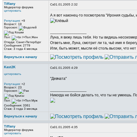
Tiffany
01.01.2005 2:32
Модератор форума
цитировать
А я вот наконец-то посмотрела "Ирония судьбы, и
Репутация
: +9
Возраст: 19
Гороскоп:
_________________
Луна, я вижу лишь тебя. Но ты видишь несоизме
Пол:
Откуда: Санкт-Петербург
Ответь мне, Луна, смотрит ли та, чьё имя я берег
Сообщения: 2779
Или, быть может, мысли её столь высоки, что нет
Стаж: 3 года 4 месяца
Вернуться к началу
Kast2K
01.01.2005 4:29
цитировать
"Девчата"
Репутация
: +2
Возраст: 23
_________________
Гороскоп:
Никогда не бойся делать то, что ты не умеешь. 
Пол:
Сообщения: 3361
Стаж: 3 года 3 месяца
Вернуться к началу
Tiffany
01.01.2005 4:35
Модератор форума
цитировать