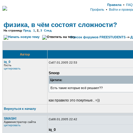
Правила
•
FAQ
Профиль
•
Войти и провер
физика, в чём состоят сложности?
На страницу
Пред.
1
,
2
,
3
След.
Список форумов FREESTUDENTS
->
Д
Автор
iq_0
07.01.2005 22:53
Гость
цитировать
Snoop
Цитата:
Есть такие которые всё решают??
как правило это покупные.. =))
Вернуться к началу
SMASH!
08.01.2005 22:42
Администратор сайта
цитировать
iq_0