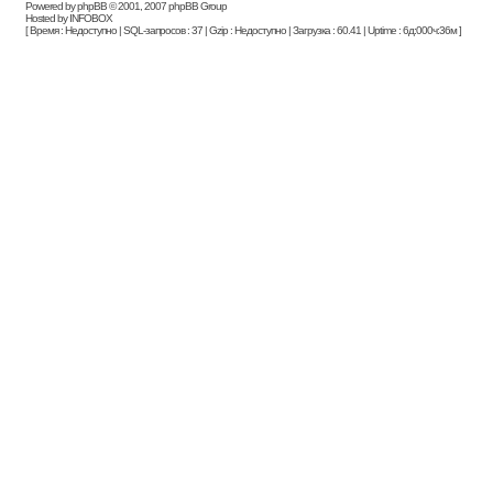
Powered by phpBB © 2001, 2007 phpBB Group
Hosted by INFOBOX
[ Время : Недоступно | SQL-запросов : 37 | Gzip : Недоступно | Загрузка : 60.41 | Uptime : 6д:000ч:36м ]