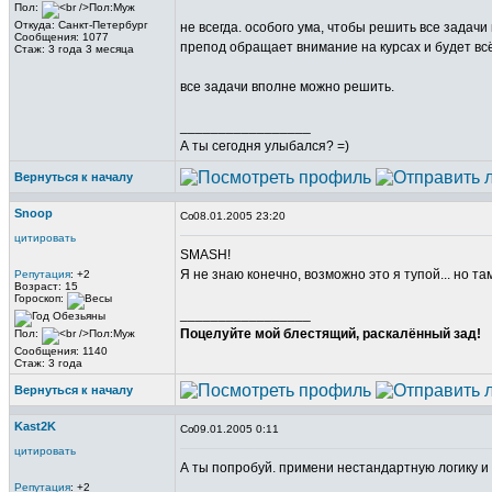
Пол:
Откуда: Санкт-Петербург
не всегда. особого ума, чтобы решить все задач
Сообщения: 1077
препод обращает внимание на курсах и будет вс
Стаж: 3 года 3 месяца
все задачи вполне можно решить.
_________________
А ты сегодня улыбался? =)
Вернуться к началу
Snoop
08.01.2005 23:20
цитировать
SMASH!
Я не знаю конечно, возможно это я тупой... но там
Репутация
: +2
Возраст: 15
Гороскоп:
_________________
Поцелуйте мой блестящий, раскалённый зад!
Пол:
Сообщения: 1140
Стаж: 3 года
Вернуться к началу
Kast2K
09.01.2005 0:11
цитировать
А ты попробуй. примени нестандартную логику и 
Репутация
: +2