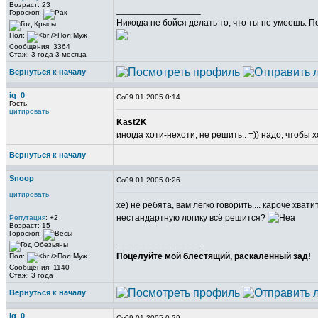
Возраст: 23
_________________
Гороскоп:
Никогда не бойся делать то, что ты не умеешь. 
Пол:
Сообщения: 3364
Стаж: 3 года 3 месяца
Вернуться к началу
iq_0
09.01.2005 0:14
Гость
цитировать
Kast2K
иногда хоти-нехоти, не решить.. =)) надо, чтобы хо
Вернуться к началу
Snoop
09.01.2005 0:26
цитировать
хе) не ребята, вам легко говорить.... кароче хват
нестандартную логику всё решится?
Репутация
: +2
Возраст: 15
Гороскоп:
_________________
Поцелуйте мой блестящий, раскалённый зад!
Пол:
Сообщения: 1140
Стаж: 3 года
Вернуться к началу
iq_0
09.01.2005 0:29