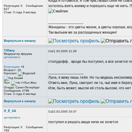
Когда я готовился, я тож чувствовал себя не совс
хотелось взять книжку и порешать еще чё-нить. 
Репутация: 0 Сообщения:
627
Стаж: 3 года 3 месяца
_________________
Женщины - это цветы жизни, а цветы хороши, ког
Так выпьем же за распущенных женщин!
Вернуться к началу
Tiffany
21.03.2005 21:28
Модератор форума
цитировать
стопудофф... вроде бы поступил, а все хочется что
Репутация
: +9
Возраст: 19
_________________
Гороскоп:
Луна, я вижу лишь тебя. Но ты видишь несоизме
Ответь мне, Луна, смотрит ли та, чьё имя я берег
Пол:
Откуда: Санкт-Петербург
Или, быть может, мысли её столь высоки, что нет
Сообщения: 2798
Стаж: 3 года 4 месяца
Вернуться к началу
Л_Ё_ХА
22.03.2005 20:37
цитировать
поступил и решать ваще ниче не хочется
Репутация: 0 Сообщения:
793