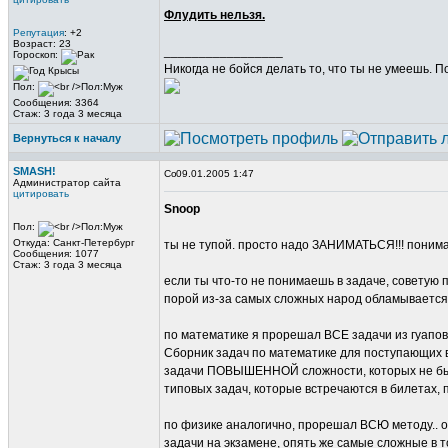
Флудить нельзя.
Репутация
: +2
Возраст: 23
_________________
Гороскоп:
Никогда не бойся делать то, что ты не умеешь. 
Пол:
Сообщения: 3364
Стаж: 3 года 3 месяца
Вернуться к началу
SMASH!
09.01.2005 1:47
Администратор сайта
цитировать
Snoop
Пол:
Откуда: Санкт-Петербург
ты не тупой. просто надо ЗАНИМАТЬСЯ!!! понимат
Сообщения: 1077
Стаж: 3 года 3 месяца
если ты что-то не понимаешь в задаче, советую п
порой из-за самых сложных народ обламывается и
по математике я прорешал ВСЕ задачи из гуаповс
Сборник задач по математике для поступающих в ВУ
задачи ПОВЫШЕННОЙ сложности, которых не было
типовых задач, которые встречаются в билетах, 
по физике аналогично, прорешал ВСЮ методу.. о
задачи на экзамене, опять же самые сложные в 