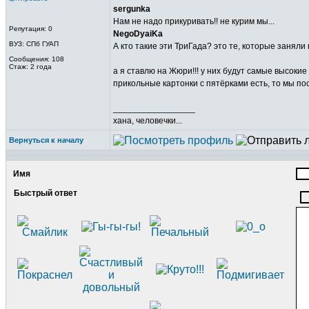
sergunka
Нам не надо прикуривать!! не курим мы...
Репутация: 0
NegoDyaiKa
ВУЗ: СПб ГУАП
А кто такие эти ТриГада? это те, которые занял
Сообщения: 108
Стаж: 2 года
а я ставлю на Жюри!!! у них будут самые высокие 
прикольные картонки с пятёрками есть, то мы по
_________________
хана, человечки...
Вернуться к началу
Имя
Быстрый ответ