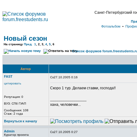
Санкт-Петербургский г
Пр
Фотоальбом
•
Профи
Новый сезон
На страницу
Пред.
1
, 2, 3,
4
,
5
,
6
Список форумов forum.freestudents.r
Автор
FAST
27.10.2005 0:16
цитировать
Скоро 1 тур. Делаем ставки, господа!!
Репутация: 0
_________________
ВУЗ: СПб ГУАП
хана, человечки...
Сообщения: 108
Стаж: 2 года
Вернуться к началу
Admin
27.10.2005 0:27
Куратор проекта