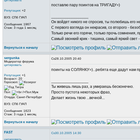
цитировать
поставлю пару поинтов на ТРИГАДУ=)
Репутация
: +2
_________________
ВУЗ: СПб ГУАП
Он войдет никого не спросив, ты полюбишь его не
Сообщения: 1967
С первого взгляда он некрасив, со второго - безо
Стаж: 3 года 1 месяц
Только речи его горячи, только прочь сомнения, п
Самый звонкий крик - тишина, самый яркий свет -
Вернуться к началу
sergunka
28.10.2005 20:40
Модератор форума
цитировать
поинты на СОЛЯНКУ=)...ребята еще дадут нам п
Репутация
: +1
Возраст: 20
_________________
Гороскоп:
Ты живешь лишь раз, а умираешь бесконечно.
Просто пустота некоторых фраз,
Пол:
Откуда: Санкт-Петербург
Делает жизнь твою ...вечной...
ВУЗ: СПб ГУАП
Сообщения: 1623
Стаж: 3 года 1 месяц
Вернуться к началу
FAST
30.10.2005 14:30
цитировать