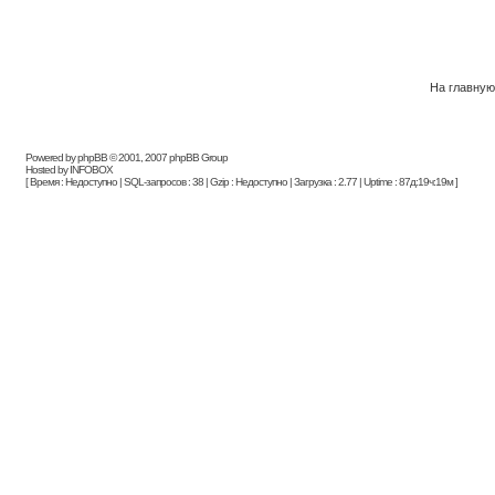
На главную
Powered by phpBB © 2001, 2007 phpBB Group
Hosted by INFOBOX
[ Время : Недоступно | SQL-запросов : 38 | Gzip : Недоступно | Загрузка : 2.77 | Uptime : 87д:19ч:19м ]