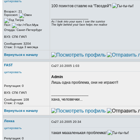
цитировать
100 поинтов ставлю на "Гвоздей"!
Возраст: 21
Гороскоп:
_________________
As I look into your eyes I see the sunrise
Пол:
The light behind your face helps me realise
Откуда: Санкт-Петербург
ВУЗ: СПб ГУАП
Сообщения: 3204
Стаж: 3 года 3 месяца
Вернуться к началу
FAST
27.10.2005 1:03
цитировать
Admin
Лишь одна проблема, они не играют!!
Репутация: 0
ВУЗ: СПб ГУАП
_________________
хана, человечки...
Сообщения: 108
Стаж: 2 года
Вернуться к началу
Ленка
27.10.2005 20:34
цитировать
такая маааленькая проблемка!
Репутация: 0