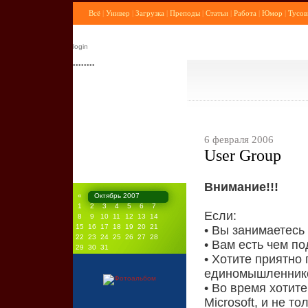
Всё
|
Универ
|
Загрузка
|
Преподы
|
Статьи
|
Работа
|
Юмор
|
Тусов
6 февраля 2006
User Group
Внимание!!!
«
Октябрь 2007
1
2
3
4
5
6
7
Если:
8
9
10
11
12
13
14
15
16
17
18
19
20
21
• Вы занимаетесь
22
23
24
25
26
27
28
• Вам есть чем п
29
30
31
• Хотите приятно
единомышленник
• Во время хотит
Microsoft, и не то