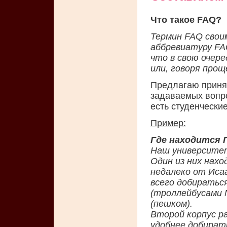
Что такое FAQ?
Термин FAQ свои
аббревиатуру FAQ
что в свою очер
или, говоря прощ
Предлагаю принят
задаваемых вопрос
есть студенческие
Пример:
Где находится 
Наш университет
Один из них нахо
недалеко от Иса
всего добиратьс
(троллейбусами N
(пешком).
Второй корпус ра
удобнее добират