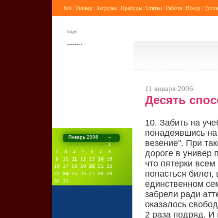
Всё
|
Универ
|
Загрузка
|
Преподы
|
Статьи
|
Работа
|
Юмор
|
Тусов
11 января 2006
Десять спос
10. Забить на уч
понадеявшись на 
Январь 2006
»
везение". При так
1
дороге в универ п
2
3
4
5
6
7
8
9
10
11
12
13
14
15
что пятерки всем
16
17
18
19
20
21
22
попасться билет,
23
24
25
26
27
28
29
30
31
единственном се
забрели ради атте
оказалось свобод
2 раза подряд. И 