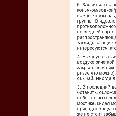
5. Заявиться на 
коньяком/водкой/
важно, чтобы вас
группы. В идеале
противоположном 
последней парте 
распространяющая
заглядывающие к 
интересуются, кт
4. Накануне сесс
воздухе зачеткой,
закрыть ее и ник
разве что можно)
обычай. Иногда д
3. В последний д
ботанить, облож
побегать по горо
мостике, кидая м
принадлежащую г
же не стоит забыв