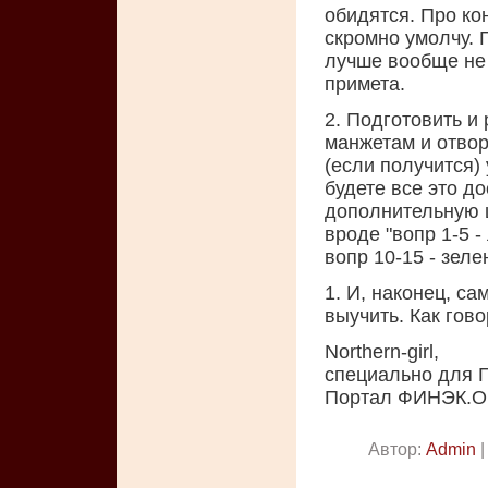
обидятся. Про кон
скромно умолчу. Г
лучше вообще не 
примета.
2. Подготовить и
манжетам и отво
(если получится)
будете все это д
дополнительную ш
вроде "вопр 1-5 -
вопр 10-15 - зеле
1. И, наконец, с
выучить. Как гов
Northern-girl,
специально для 
Портал ФИНЭК.
Автор:
Admin
|