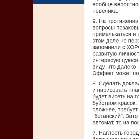
вообще вероятнос
невелика.
9. На протяжении
вопросы позаковы
примелькаться и 
этом деле не пере
запомнили с ХОР
развитую личнос
интересующуюся с
виду, что далеко 
Эффект может по
8. Сделать докла
и нарисовать пла
будет висеть на 
буйством красок.
сложнее, требует
"ботанский". Зат
автомат, то на по
7. Наглость горо