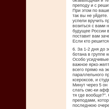
безвыходная и те
преподу и с реши
При этом по ваше
так вы не уйдете
успели вручить п
возиться с вами 
будущее России в
поставит вам заче
Если кто решится 
6. За 1-2 дня до
ботана в группе 
Особо усидчивые 
важное ярко-желт
всего прямо на э
параллельного пр
ксероксов, и студ
Минут через 5 он 
слать смс-ки аффт
тя где вообще?".
преподами, котор
последнюю очере