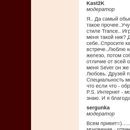
Kast2K
модератор
Я.. Да самый обы
такое прочее..Уч
стиле Trance.. И
меня такой ник? Д
себе..Спросите ка
встрече..Люблю 
железо, потом соб
отличие от всей 
меня Sever он же
Любовь. Друзей п
Специальность мо
что если что - об
P.S. Интернет - м
знаю. И я благода
sergunka
модератор
Всем привет=)…..
мгновение - отве