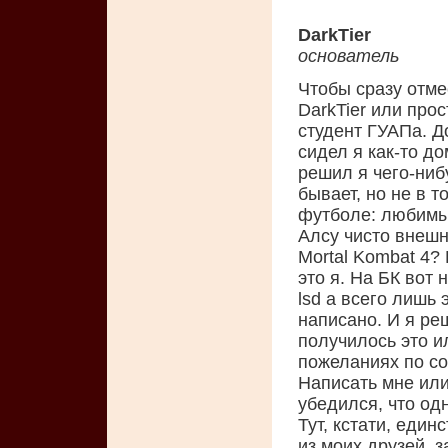
DarkTier
основатель
Чтобы сразу отме
DarkTier или про
студент ГУАПа. Д
сидел я как-то до
решил я чего-ниб
бывает, но не в т
футболе: любимый
Алсу чисто внешн
Mortal Kombat 4? 
это я. На БК вот 
lsd а всего лишь
написано. И я ре
получилось это и
пожеланиях по с
Написать мне или
убедился, что од
Тут, кстати, еди
из моих друзей, з