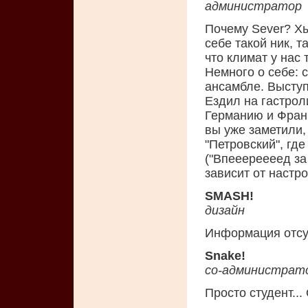
администратор
Почему Sever? Хы
себе такой ник, т
что климат у нас т
Немного о себе: 
ансамбле. Выступ
Ездил на гастрол
Германию и Фран
вы уже заметили,
"Петровский", гд
("Впееереееед за
зависит от настроя
SMASH!
дизайн
Информация отсу
Snake!
со-администрат
Просто студент...