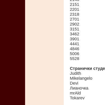
2151
2201
2318
2701
2902
3151
3462
3901
4441
4846
5006
5528
Странички студ
Judith
Mikelangelo
Devi
Лианочка
mrAld
Tokarev