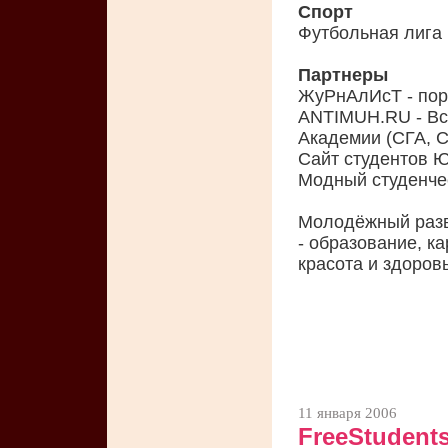
Спорт
Футбольная лига
Партнеры
ЖуРнАлИсТ - пор
ANTIMUH.RU - Вс
Академии (СГА, С
Сайт студентов 
Модный студенчес
Молодёжный раз
- образование, ка
красота и здоров
11 января 2006
FreeStudent