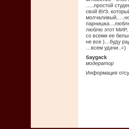
…..простой студе
свой ВУЗ, которы
молчаливый,….но
парнишка…люблю 
люблю этот МИР, 
со всеми ее белы
не все )…буду р
…всем удачи..=)
Saygack
модератор
Информация отсу