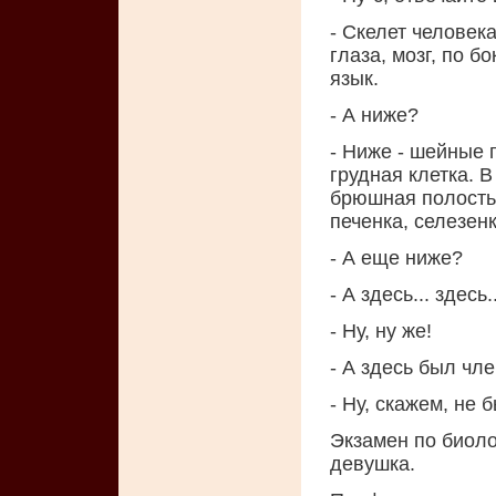
- Скелет человек
глаза, мозг, по б
язык.
- А ниже?
- Ниже - шейные 
грудная клетка. 
брюшная полость,
печенка, селезенк
- А еще ниже?
- А здесь... здесь..
- Ну, ну же!
- А здесь был чле
- Ну, скажем, не б
Экзамен по биоло
девушка.