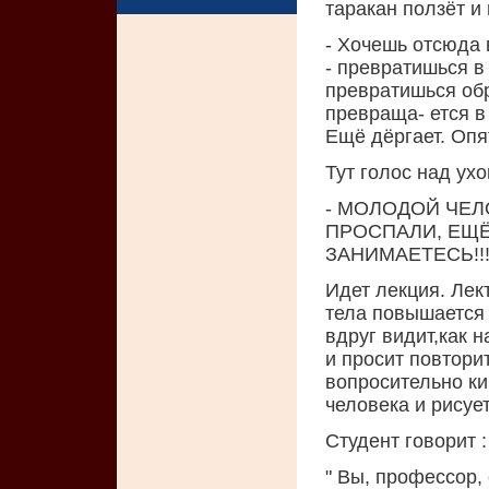
таракан ползёт и 
- Хочешь отсюда 
- превратишься в
превратишься обра
превраща- ется в
Ещё дёргает. Опять
Тут голос над ухо
- МОЛОДОЙ ЧЕЛ
ПРОСПАЛИ, ЕЩЁ
ЗАНИМАЕТЕСЬ!!
Идет лекция. Лект
тела повышается н
вдруг видит,как н
и просит повторит
вопросительно ки
человека и рисует
Студент говорит :
" Вы, профессор,