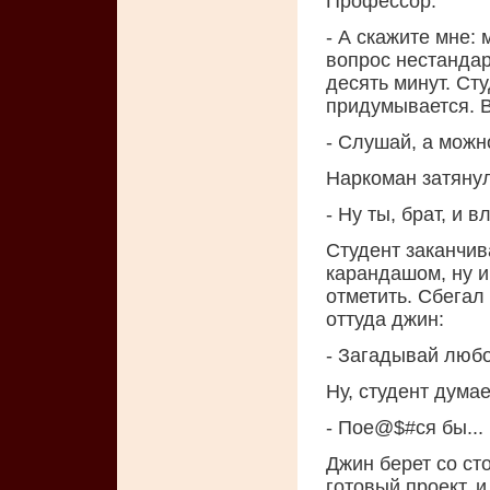
Профессор:
- А скажите мне:
вопрос нестандар
десять минут. Ст
придумывается. В
- Слушай, а можн
Наркоман затянул
- Ну ты, брат, и вл
Студент заканчив
карандашом, ну и 
отметить. Сбегал 
оттуда джин:
- Загадывай люб
Ну, студент думает
- Пое@$#ся бы...
Джин берет со ст
готовый проект, и