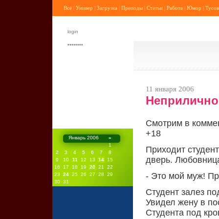
Всё
|
Универ
|
Загрузка
|
Преподы
|
Статьи
|
Работа
|
Юмор
|
Тусов
11 января 2006
Неприлично
Смотрим в комме
+18
Январь 2006
»
1
Приходит студент
2
3
4
5
6
7
8
дверь. Любовница
9
10
11
12
13
14
15
16
17
18
19
20
21
22
- Это мой муж! П
23
24
25
26
27
28
29
30
31
Студент залез по
Увидел жену в по
Студента под кро