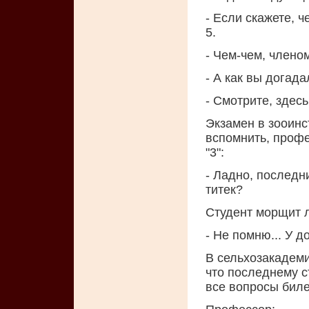
- Если скажете, 
5.
- Чем-чем, члено
- А как вы догад
- Смотрите, здес
Экзамен в зооинс
вспомнить, профе
"3":
- Ладно, последн
титек?
Студент морщит 
- Hе помню... У д
В сельхозакадеми
что последнему с
все вопросы биле