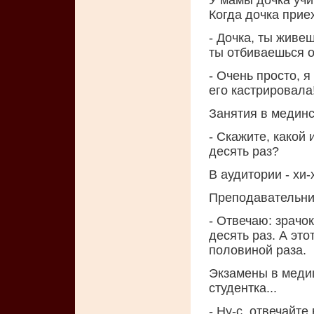
У мамы дочка учи
Когда дочка прие
- Дочка, ты живе
ты отбиваешься 
- Очень просто, я
его кастрировала
Занятия в мединс
- Скажите, какой
десять раз?
В аудитории - хи-х
Преподавательни
- Отвечаю: зрачо
десять раз. А этот
половиной раза.
Экзамены в меди
студентка...
- Ну-с, отвечайте 