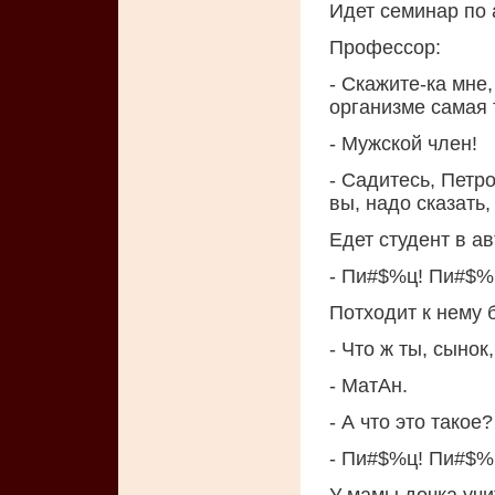
Идет семинар по 
Профессор:
- Скажите-ка мне,
организме самая 
- Мужской член!
- Садитесь, Петро
вы, надо сказать,
Едет студент в ав
- Пи#$%ц! Пи#$%
Потходит к нему б
- Что ж ты, сынок
- МатАн.
- А что это такое?
- Пи#$%ц! Пи#$%