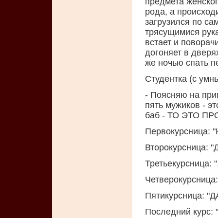
предмета женског
рода, а происход
загрузился по сам
трясущимися рука
встает и поворач
догоняет в дверя
же ночью спать пе
Студентка (с умн
- Поясняю на при
пять мужиков - эт
баб - ТО ЭТО ПР
Первокурсница: "Н
Второкурсница: "
Третьекурсница: "
Четверокурсница: 
Пятикурсница: "Д
Последний курс: "