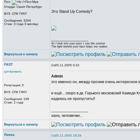
Пол:
Откуда: Санкт-Петербург
Это Stand Up Comedy?
ВУЗ: СПб ГУАП
Сообщения: 3204
Стаж: 3 года 3 месяца
_________________
As I look into your eyes I see the sunrise
The light behind your face helps me realise
Вернуться к началу
FAST
05.11.2005 0:22
цитировать
Admin
это именно он, между прочим очень интересное м
Репутация: 0
ВУЗ: СПб ГУАП
и ещё... скоро в дк. Горького московский Камеди 
надеюсь не пропустить!!
Сообщения: 108
Стаж: 2 года
_________________
хана, человечки...
Вернуться к началу
Ленка
05.11.2005 19:29