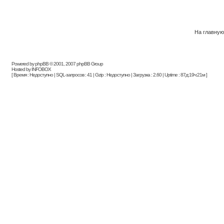
На главную
Powered by phpBB © 2001, 2007 phpBB Group
Hosted by INFOBOX
[ Время : Недоступно | SQL-запросов : 41 | Gzip : Недоступно | Загрузка : 2.60 | Uptime : 87д:19ч:21м ]