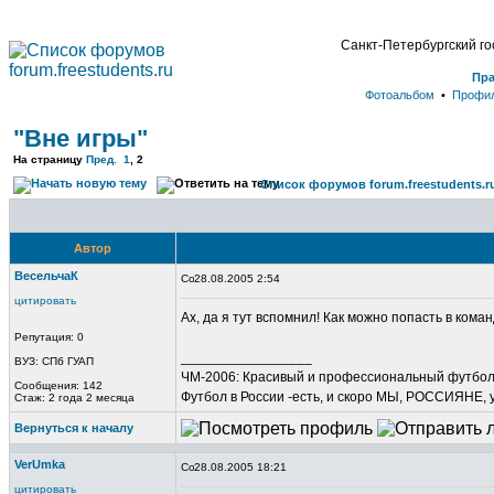
Санкт-Петербургский г
Пр
Фотоальбом
•
Профи
"Вне игры"
На страницу
Пред.
1
,
2
Список форумов forum.freestudents.r
Автор
ВесельчаК
28.08.2005 2:54
цитировать
Ах, да я тут вспомнил! Как можно попасть в коман
Репутация: 0
_________________
ВУЗ: СПб ГУАП
ЧМ-2006: Красивый и профессиональный футбол в
Сообщения: 142
Футбол в России -есть, и скоро МЫ, РОССИЯНЕ, 
Стаж: 2 года 2 месяца
Вернуться к началу
VerUmka
28.08.2005 18:21
цитировать