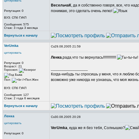
цитировать
ВесельчаК
, да я собственно говоря, все, что на
понимаю, это сделать очень легко!
Репутация: 0
ВУЗ: СПб ГУАП
Сообщения: 575
Стаж: 3 года 3 месяца
Вернуться к началу
VerUmka
29.08.2005 21:59
цитировать
Ленка
,рада,что ты вернулась!!!!!!!!!!!!!!
Репутация: 0
Возраст: 21
_________________
Гороскоп:
Когда-нибудь ты спросишь у меня, что я люблю б
возможно уже никогда не узнаешь, что моя жизнь 
Пол:
ВУЗ: СПб ГУАП
Сообщения: 127
Стаж: 2 года 6 месяцев
Вернуться к началу
Ленка
30.08.2005 20:28
цитировать
VerUmka
, куда же я без тебя, Солнышко?
Репутация: 0