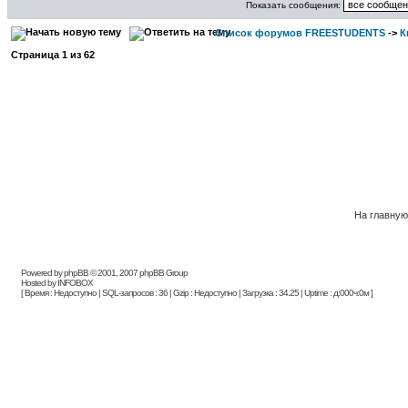
Показать сообщения:
Список форумов FREESTUDENTS
->
К
Страница
1
из
62
На главну
Powered by phpBB © 2001, 2007 phpBB Group
Hosted by INFOBOX
[ Время : Недоступно | SQL-запросов : 36 | Gzip : Недоступно | Загрузка : 34.25 | Uptime : д:000ч:0м ]