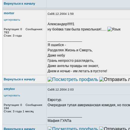
Вернуться к началу
mortor
08.12.2004 1:59
цитировать
Александер!!!!!!1
ну боёвка там была прикольная!......
Репутация: 0 Сообщения:
783
Стаж: 3 года
_________________
Я ошибся -
Разделяя Жизнь и Смерть,
Даже небу
Грань непросто разглядеть,
Даже ангелы правды не знают,
Днем и ночью - им летать в пустоте!
Вернуться к началу
xmylov
08.12.2004 2:03
цитировать
Евротур.
Очередная тупая американская комедия, но посме
Репутация: 0 Сообщения:
194
Стаж: 3 года 1 месяц
_________________
Мафия ГУАПа
Вернуться к началу