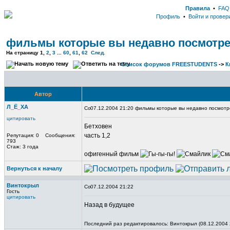
Правила
•
FAQ
Профиль
•
Войти и провер
фильмы которые вы недавно посмотр
На страницу
1
,
2
,
3
...
60
,
61
,
62
След.
Список форумов FREESTUDENTS
->
К
Автор
Л_Ё_ХА
07.12.2004 21:20 фильмы которые вы недавно посмот
цитировать
Бетховен
часть 1,2
Репутация: 0 Сообщения:
793
Стаж: 3 года
офигенный фильм
Вернуться к началу
Винтокрыл
07.12.2004 21:22
Гость
цитировать
Назад в будущее
Последний раз редактировалось: Винтокрыл (08.12.2004 2