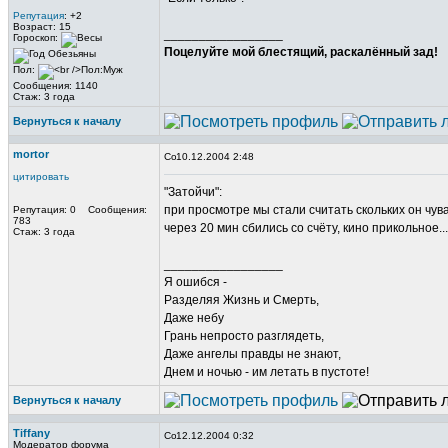
Репутация
: +2
Возраст: 15
_________________
Гороскоп:
Поцелуйте мой блестящий, раскалённый зад!
Пол:
Сообщения: 1140
Стаж: 3 года
Вернуться к началу
mortor
10.12.2004 2:48
цитировать
"Затойчи":
при просмотре мы стали считать скольких он чува
Репутация: 0 Сообщения:
783
через 20 мин сбились со счёту, кино прикольное...
Стаж: 3 года
_________________
Я ошибся -
Разделяя Жизнь и Смерть,
Даже небу
Грань непросто разглядеть,
Даже ангелы правды не знают,
Днем и ночью - им летать в пустоте!
Вернуться к началу
Tiffany
12.12.2004 0:32
Модератор форума