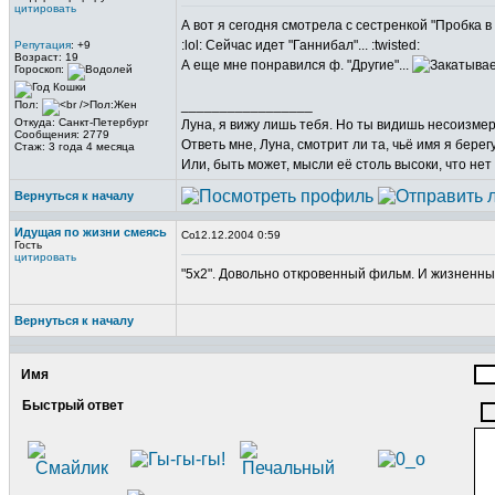
цитировать
А вот я сегодня смотрела с сестренкой "Пробка в к
:lol: Сейчас идет "Ганнибал"... :twisted:
Репутация
: +9
Возраст: 19
А еще мне понравился ф. "Другие"...
Гороскоп:
_________________
Пол:
Откуда: Санкт-Петербург
Луна, я вижу лишь тебя. Но ты видишь несоизме
Сообщения: 2779
Ответь мне, Луна, смотрит ли та, чьё имя я берег
Стаж: 3 года 4 месяца
Или, быть может, мысли её столь высоки, что нет
Вернуться к началу
Идущая по жизни смеясь
12.12.2004 0:59
Гость
цитировать
"5x2". Довольно откровенный фильм. И жизненны
Вернуться к началу
Имя
Быстрый ответ