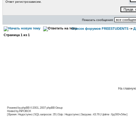
Ответ регистрозависим.
Показать сообщения:
Список форумов FREESTUDENTS
->
Д
Страница
1
из
1
На главну
Powered by phpBB © 2001, 2007 phpBB Group
Hosted by INFOBOX
[ Время : Недоступно | SQL-запросов : 35 | Gzip : Недоступно | Загрузка : 43.76 | Uptime : 6д:000ч:54м ]