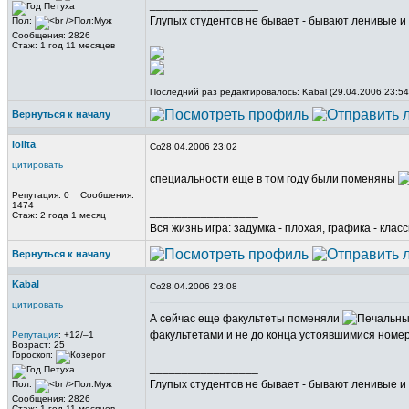
_________________
Глупых студентов не бывает - бывают ленивые и 
Пол:
Сообщения: 2826
Стаж: 1 год 11 месяцев
Последний раз редактировалось: Kabal (29.04.2006 23:54
Вернуться к началу
lolita
28.04.2006 23:02
цитировать
специальности еще в том году были поменяны
Репутация: 0 Сообщения:
1474
_________________
Стаж: 2 года 1 месяц
Вся жизнь игра: задумка - плохая, графика - клас
Вернуться к началу
Kabal
28.04.2006 23:08
цитировать
А сейчас еще факультеты поменяли
факультетами и не до конца устоявшимися ном
Репутация
: +12/–1
Возраст: 25
Гороскоп:
_________________
Глупых студентов не бывает - бывают ленивые и 
Пол:
Сообщения: 2826
Стаж: 1 год 11 месяцев