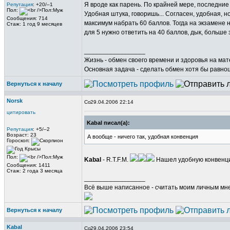
Я вроде как парень. По крайней мере, последние
Репутация
: +20/–1
Пол:
Удобная штука, говоришь... Согласен, удобная, н
Сообщения: 714
максимум набрать 60 баллов. Тогда на экзамене 
Стаж: 1 год 9 месяцев
для 5 нужно ответить на 40 баллов, дык, больше 
_________________
Жизнь - обмен своего времени и здоровья на ма
Основная задача - сделать обмен хотя бы равно
Вернуться к началу
Norsk
29.04.2006 22:14
цитировать
Kabal писал(а):
Репутация
: +5/–2
Возраст: 23
А вообще - ничего так, удобная конвенция
Гороскоп:
Пол:
Kabal
- R.T.F.M.
Нашел удобную конвен
Сообщения: 1411
Стаж: 2 года 3 месяца
_________________
Всё выше написанное - считать моим личным мн
Вернуться к началу
Kabal
29.04.2006 23:54