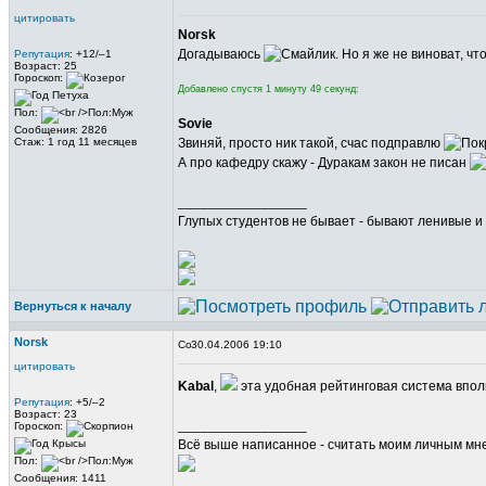
цитировать
Norsk
Догадываюсь
. Но я же не виноват, ч
Репутация
: +12/–1
Возраст: 25
Гороскоп:
Добавлено спустя 1 минуту 49 секунд:
Пол:
Sovie
Сообщения: 2826
Стаж: 1 год 11 месяцев
Звиняй, просто ник такой, счас подправлю
А про кафедру скажу - Дуракам закон не писан
_________________
Глупых студентов не бывает - бывают ленивые и 
Вернуться к началу
Norsk
30.04.2006 19:10
цитировать
Kabal
,
эта удобная рейтинговая система впол
Репутация
: +5/–2
Возраст: 23
_________________
Гороскоп:
Всё выше написанное - считать моим личным мн
Пол:
Сообщения: 1411