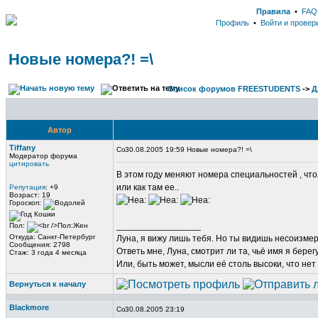
Правила
•
FAQ
Профиль
•
Войти и провер
Новые номера?! =\
Список форумов FREESTUDENTS
->
Д
Автор
Tiffany
30.08.2005 19:59 Новые номера?! =\
Модератор форума
цитировать
В этом году меняют номера специальностей , чтол
или как там ее..
Репутация
: +9
Возраст: 19
:
:
:
Гороскоп:
_________________
Пол:
Откуда: Санкт-Петербург
Луна, я вижу лишь тебя. Но ты видишь несоизме
Сообщения: 2798
Ответь мне, Луна, смотрит ли та, чьё имя я берег
Стаж: 3 года 4 месяца
Или, быть может, мысли её столь высоки, что нет
Вернуться к началу
Blackmore
30.08.2005 23:19