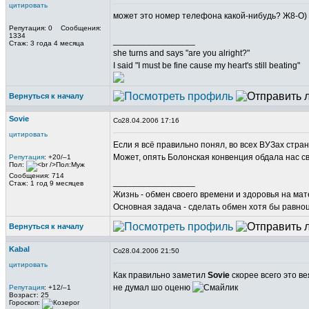
цитировать
может это номер телефона какой-нибудь? Ж8-О)
Репутация: 0 Сообщения:
1334
_________________
Стаж: 3 года 4 месяца
she turns and says "are you alright?"
I said "I must be fine cause my heart's still beating"
Вернуться к началу
Sovie
28.04.2006 17:16
цитировать
Если я всё правильно понял, во всех ВУЗах стр
Может, опять Болонская конвенция обдала нас 
Репутация
: +20/–1
Пол:
Сообщения: 714
_________________
Стаж: 1 год 9 месяцев
Жизнь - обмен своего времени и здоровья на ма
Основная задача - сделать обмен хотя бы равно
Вернуться к началу
Kabal
28.04.2006 21:50
цитировать
Как правильно заметил
Sovie
скорее всего это в
не думал шо оценю
Репутация
: +12/–1
Возраст: 25
Гороскоп: