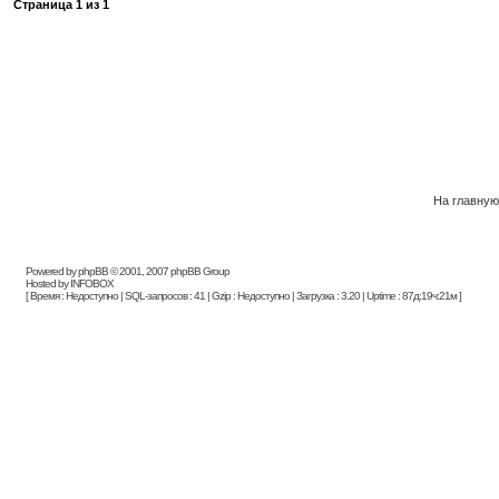
Страница
1
из
1
На главную
Powered by phpBB © 2001, 2007 phpBB Group
Hosted by INFOBOX
[ Время : Недоступно | SQL-запросов : 41 | Gzip : Недоступно | Загрузка : 3.20 | Uptime : 87д:19ч:21м ]