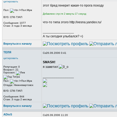
цитировать
этот бред генерит какая-то прога походу
Пол:
Добавлено спустя 2 минуты 17 секунд:
ВУЗ: СПб ГУАП
что-то типа этого http://vesna.yandex.ru/
Сообщения: 1077
Стаж: 3 года 3 месяца
_________________
А ты сегодня улыбался? =)
Вернуться к началу
ТЕЛЯ
26.09.2006 0:41
цитировать
SMASH!
я заметил
Репутация: 0
Возраст: 21
Гороскоп:
_________________
Пол:
Откуда: Нижневартовск
ВУЗ: СПб ГУАП
Сообщения: 844
Стаж: 3 года 2 месяца
Вернуться к началу
ADioS
26.09.2006 11:20