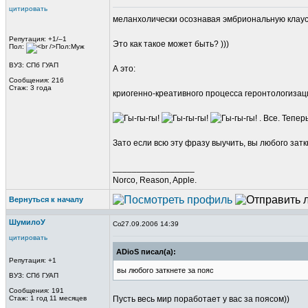
цитировать
меланхолически осознавая эмбриональнyю кла
Репутация: +1/–1
Это как такое может быть? )))
Пол:
ВУЗ: СПб ГУАП
А это:
Сообщения: 216
Стаж: 3 года
криогенно-креативного процесса геронтологизац
. Все. Тепер
Зато если всю эту фразу выучить, вы любого затк
_________________
Norco, Reason, Apple.
Вернуться к началу
ШумилоУ
27.09.2006 14:39
цитировать
ADioS писал(а):
Репутация: +1
вы любого заткнете за пояс
ВУЗ: СПб ГУАП
Сообщения: 191
Стаж: 1 год 11 месяцев
Пусть весь мир поработает у вас за поясом))