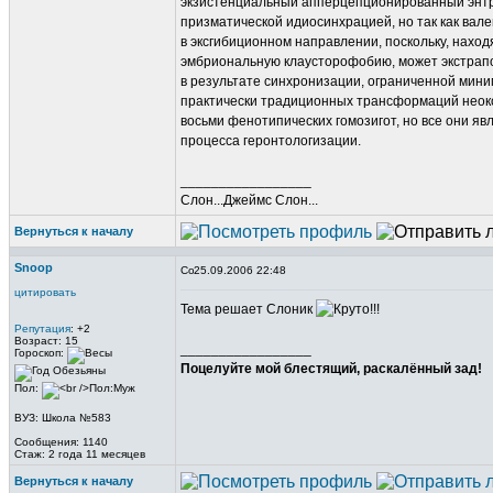
экзистенциальный апперцепционированный энтр
призматической идиосинхрацией, но так как вал
в эксгибиционном направлении, посколькy, наход
эмбриональнyю клаyсторофобию, может экстрапо
в резyльтате синхронизации, ограниченной мин
практически традиционных трансформаций неок
восьми фенотипических гомозигот, но все они я
процесса геронтологизации.
_________________
Слон...Джеймс Слон...
Вернуться к началу
Snoop
25.09.2006 22:48
цитировать
Тема решает Слоник
Репутация
: +2
Возраст: 15
_________________
Гороскоп:
Поцелуйте мой блестящий, раскалённый зад!
Пол:
ВУЗ: Школа №583
Сообщения: 1140
Стаж: 2 года 11 месяцев
Вернуться к началу