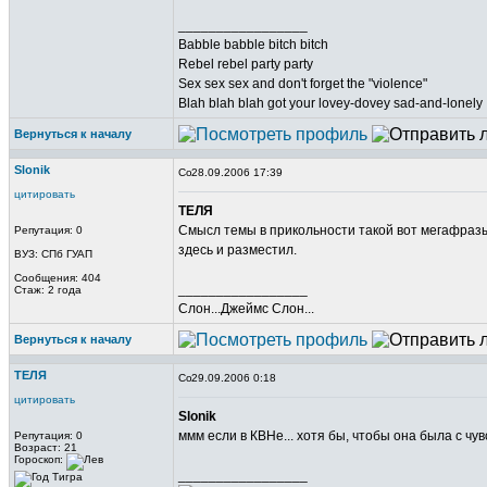
_________________
Babble babble bitch bitch
Rebel rebel party party
Sex sex sex and don't forget the "violence"
Blah blah blah got your lovey-dovey sad-and-lonely
Вернуться к началу
Slonik
28.09.2006 17:39
цитировать
ТЕЛЯ
Смысл темы в прикольности такой вот мегафразы
Репутация: 0
здесь и разместил.
ВУЗ: СПб ГУАП
Сообщения: 404
_________________
Стаж: 2 года
Слон...Джеймс Слон...
Вернуться к началу
ТЕЛЯ
29.09.2006 0:18
цитировать
Slonik
ммм если в КВНе... хотя бы, чтобы она была с ч
Репутация: 0
Возраст: 21
Гороскоп:
_________________