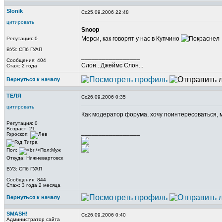
Slonik
25.09.2006 22:48
цитировать
Snoop
Мерси, как говорят у нас в Купчино
Репутация: 0
ВУЗ: СПб ГУАП
_________________
Сообщения: 404
Слон...Джеймс Слон...
Стаж: 2 года
Вернуться к началу
ТЕЛЯ
26.09.2006 0:35
цитировать
Как модератор форума, хочу поинтересоваться,
Репутация: 0
Возраст: 21
_________________
Гороскоп:
Пол:
Откуда: Нижневартовск
ВУЗ: СПб ГУАП
Сообщения: 844
Стаж: 3 года 2 месяца
Вернуться к началу
SMASH!
26.09.2006 0:40
Администратор сайта