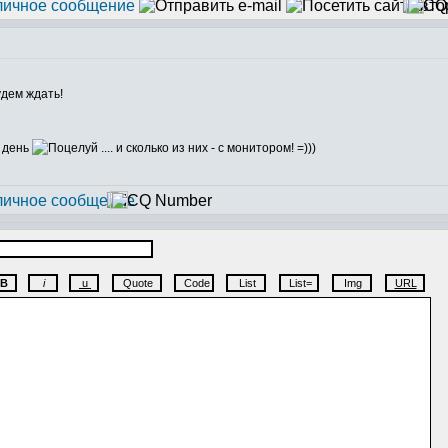
удем ждать!
а день
.... и сколько из них - с монитором! =)))