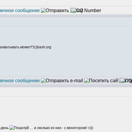
ахватывать может!"(с)bash.org
а день
.... и сколько из них - с монитором! =)))