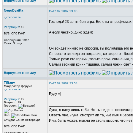
Вернуться к началу
NegoDyaiKa
17.09.2007 23:05
цитировать
Господа! 23 сентября игра. Билеты в профкомах
Репутация
: +2
А если честно, дико ждем)
ВУЗ: СПб ГУАП
Сообщения: 1966
_________________
Стаж: 3 года
Он войдет никого не спросив, ты полюбишь его не
С первого взгляда он некрасив, со второго - безо
Только речи его горячи, только прочь сомнения, п
Самый звонкий крик - тишина, самый яркий свет -
Вернуться к началу
Tiffany
17.09.2007 23:58
Модератор форума
цитировать
Буду =)
Репутация
: +9
Возраст: 19
_________________
Гороскоп:
Луна, я вижу лишь тебя. Но ты видишь несоизме
Ответь мне, Луна, смотрит ли та, чьё имя я берег
Пол:
Откуда: Санкт-Петербург
Или, быть может, мысли её столь высоки, что не
ВУЗ: СПб ГУАП
Сообщения: 2749