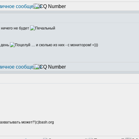
а ничего не будет
а день
.... и сколько из них - с монитором! =)))
ахватывать может!"(с)bash.org