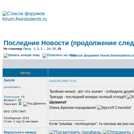
Последние Новости (продолжение след
На страницу
Пред.
1
,
2
,
3
...
24
,
25
,
26
Список форумов forum.freestudents.r
Автор
Salutik
13.05.2007 2:15
цитировать
Тройная ничья!...вот что значит - плбедила дружб
Тригада - последний конкурс полный отпад!!!
Репутация
: +3
Возраст: 19
ШумилоУ
Гороскоп:
Очень Бризом порадовали!
Спасибо!
ВУЗ: СПб ГУАП
Сообщения: 1151
_________________
Стаж: 1 год 11 месяцев
Если "улыбка - полпоцелуя", то сколько же раз н
Вернуться к началу