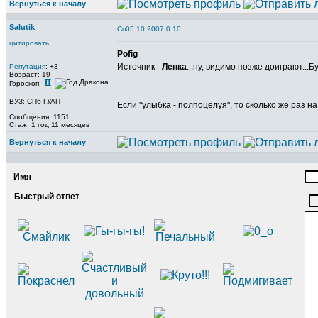
Вернуться к началу
Salutik
05.10.2007 0:10
цитировать
Pofig
Источник -
Ленка
...ну, видимо позже доиграют...Б
Репутация
: +3
Возраст: 19
Гороскоп:
_________________
ВУЗ: СПб ГУАП
Если "улыбка - полпоцелуя", то сколько же раз н
Сообщения: 1151
Стаж: 1 год 11 месяцев
Вернуться к началу
Имя
Быстрый ответ