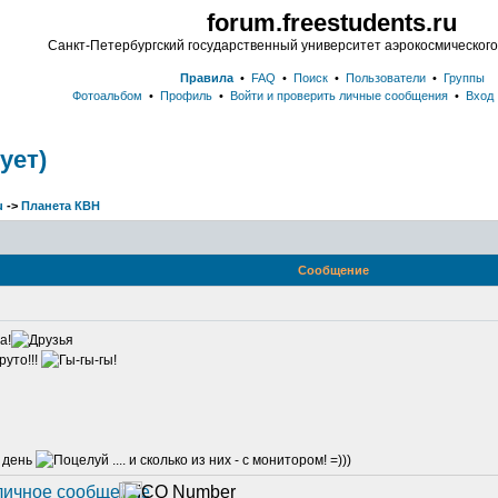
forum.freestudents.ru
Санкт-Петербургский государственный университет аэрокосмическог
Правила
•
FAQ
•
Поиск
•
Пользователи
•
Группы
Фотоальбом
•
Профиль
•
Войти и проверить личные сообщения
•
Вход
ует)
u
->
Планета КВН
Сообщение
а!
а день
.... и сколько из них - с монитором! =)))