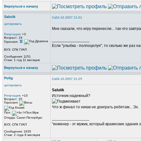
Вернуться к началу
Salutik
04.10.2007 21:01
цитировать
Мне сказали, что игру перенесли... так что завтр
Репутация
: +3
Возраст: 19
_________________
Гороскоп:
Если "улыбка - полпоцелуя", то сколько же раз н
ВУЗ: СПб ГУАП
Сообщения: 1151
Стаж: 1 год 11 месяцев
Вернуться к началу
Pofig
04.10.2007 21:25
цитировать
Salutik
Источник надежный?
Репутация
: +10
Возраст: 20
Гороскоп:
Что ж финал то никак не доиграть ребятам... Эх.
Пол:
Откуда: Санкт-Петербург
_________________
"инженер - эт мужик, который вражеские здания з
ВУЗ: СПб ГУАП
Сообщения: 1635
Стаж: 2 года 8 месяцев