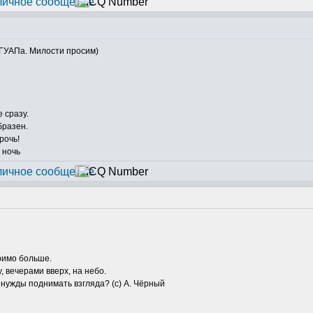
 ГУАПа. Милости просим)
 сразу.
бразен.
рочь!
 ночь
римо больше.
у, вечерами вверх, на небо.
т нужды поднимать взгляда? (с) А. Чёрный