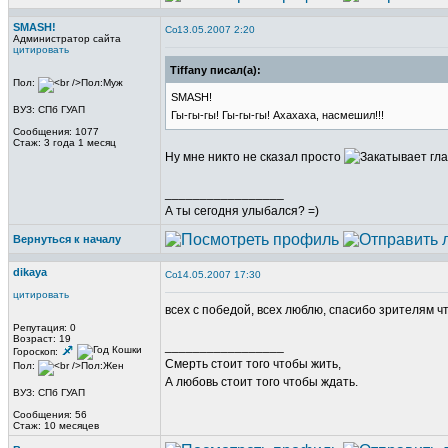
SMASH!
13.05.2007 2:20
Администратор сайта
цитировать
Tiffany писал(а):
Пол:
SMASH!
ВУЗ: СПб ГУАП
Гы-гы-гы! Гы-гы-гы! Ахахаха, насмешил!!!
Сообщения: 1077
Стаж: 3 года 1 месяц
Ну мне никто не сказал просто
_________________
А ты сегодня улыбался? =)
Вернуться к началу
dikaya
14.05.2007 17:30
цитировать
всех с победой, всех люблю, спасибо зрителям ч
Репутация: 0
Возраст: 19
_________________
Гороскоп:
Смерть стоит того чтобы жить,
Пол:
А любовь стоит того чтобы ждать.
ВУЗ: СПб ГУАП
Сообщения: 56
Стаж: 10 месяцев