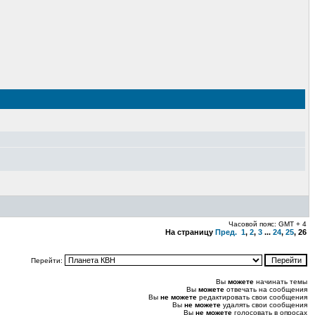
Часовой пояс: GMT + 4
На страницу
Пред.
1
,
2
,
3
...
24
,
25
,
26
Перейти:
Вы
можете
начинать темы
Вы
можете
отвечать на сообщения
Вы
не можете
редактировать свои сообщения
Вы
не можете
удалять свои сообщения
Вы
не можете
голосовать в опросах