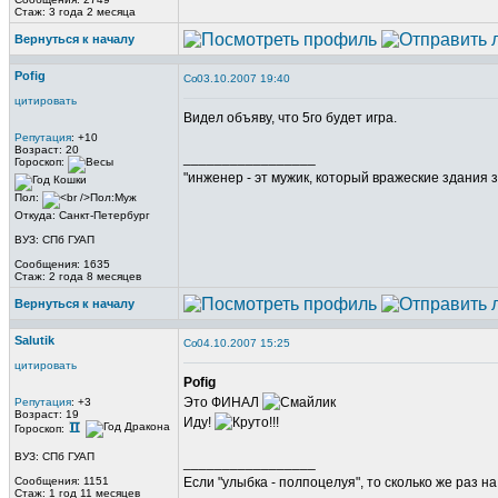
Стаж: 3 года 2 месяца
Вернуться к началу
Pofig
03.10.2007 19:40
цитировать
Видел объяву, что 5го будет игра.
Репутация
: +10
Возраст: 20
_________________
Гороскоп:
"инженер - эт мужик, который вражеские здания з
Пол:
Откуда: Санкт-Петербург
ВУЗ: СПб ГУАП
Сообщения: 1635
Стаж: 2 года 8 месяцев
Вернуться к началу
Salutik
04.10.2007 15:25
цитировать
Pofig
Это ФИНАЛ
Репутация
: +3
Возраст: 19
Иду!
Гороскоп:
ВУЗ: СПб ГУАП
_________________
Сообщения: 1151
Если "улыбка - полпоцелуя", то сколько же раз н
Стаж: 1 год 11 месяцев