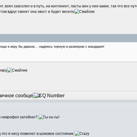
ит, взял закозлил и в путь, на континент, ласты вон у нее какие, так что все
потом вдруг скинет она хвост и будет весело
 еще и икру бы давала ... надеюсь черную и размером с мандарин!
икру
ый никрофил затейнег?
д что я несу повегнет в шоковое состояние