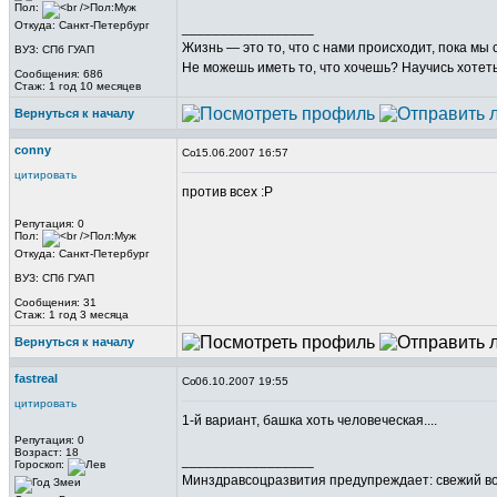
Пол:
Откуда: Санкт-Петербург
_________________
Жизнь ― это то, что с нами происходит, пока мы
ВУЗ: СПб ГУАП
Не можешь иметь то, что хочешь? Научись хотеть 
Сообщения: 686
Стаж: 1 год 10 месяцев
Вернуться к началу
conny
15.06.2007 16:57
цитировать
против всех :P
Репутация: 0
Пол:
Откуда: Санкт-Петербург
ВУЗ: СПб ГУАП
Сообщения: 31
Стаж: 1 год 3 месяца
Вернуться к началу
fastreal
06.10.2007 19:55
цитировать
1-й вариант, башка хоть человеческая....
Репутация: 0
Возраст: 18
_________________
Гороскоп:
Минздравсоцразвития предупреждает: свежий во