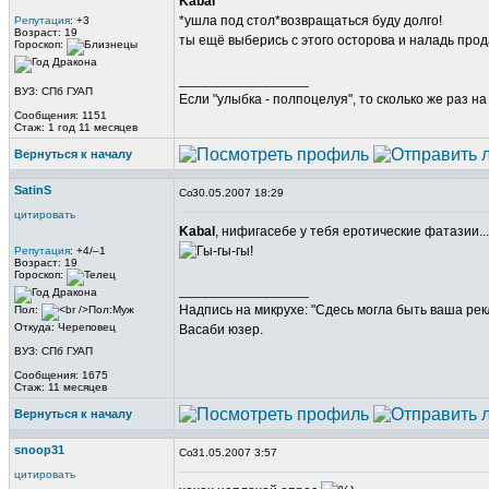
Kabal
*ушла под стол*возвращаться буду долго!
Репутация
: +3
Возраст: 19
ты ещё выберись с этого осторова и наладь про
Гороскоп:
_________________
ВУЗ: СПб ГУАП
Если "улыбка - полпоцелуя", то сколько же раз н
Сообщения: 1151
Стаж: 1 год 11 месяцев
Вернуться к началу
SatinS
30.05.2007 18:29
цитировать
Kabal
, нифигасебе у тебя еротические фатазии..
Репутация
: +4/–1
Возраст: 19
Гороскоп:
_________________
Надпись на микрухе: "Сдесь могла быть ваша рек
Пол:
Откуда: Череповец
Васаби юзер.
ВУЗ: СПб ГУАП
Сообщения: 1675
Стаж: 11 месяцев
Вернуться к началу
snoop31
31.05.2007 3:57
цитировать