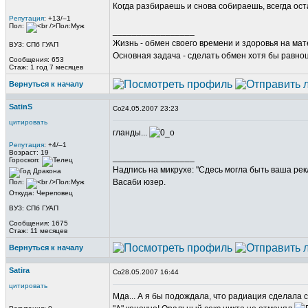
Когда разбираешь и снова собираешь, всегда о
Репутация
: +13/–1
Пол:
_________________
Жизнь - обмен своего времени и здоровья на ма
ВУЗ: СПб ГУАП
Основная задача - сделать обмен хотя бы равно
Сообщения: 653
Стаж: 1 год 7 месяцев
Вернуться к началу
SatinS
24.05.2007 23:23
цитировать
гланды...
Репутация
: +4/–1
Возраст: 19
_________________
Гороскоп:
Надпись на микрухе: "Сдесь могла быть ваша рек
Васаби юзер.
Пол:
Откуда: Череповец
ВУЗ: СПб ГУАП
Сообщения: 1675
Стаж: 11 месяцев
Вернуться к началу
Satira
28.05.2007 16:44
цитировать
Мда... А я бы подождала, что радиация сделала с