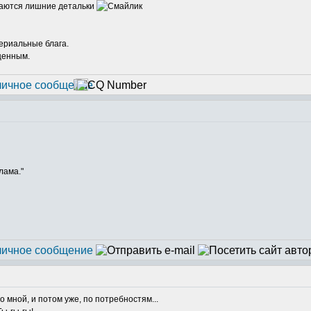
стаются лишние детальки
териальные блага.
ценным.
лама."
о мной, и потом уже, по потребностям...