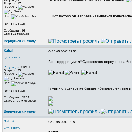
"А" конечно! Оральный секс никто не отменял
Репутация: 0
Возраст: 17
Гороскоп:
_________________
... Вот потому он и вправе называться воином све
Пол:
ВУЗ: СПб ГУАП
Сообщения: 93
Стаж: 11 месяцев
Вернуться к началу
Kabal
29.05.2007 23:55
цитировать
Все!! прррридумал!! Однозначна первую - она бы
Репутация
: +12/–1
Возраст: 25
Гороскоп:
_________________
Пол:
Глупых студентов не бывает - бывают ленивые и 
ВУЗ: СПб ГУАП
Сообщения: 2794
Стаж: 1 год 9 месяцев
Вернуться к началу
Salutik
30.05.2007 0:15
цитировать