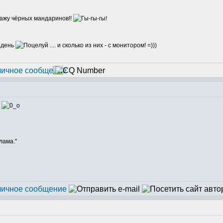
дажу чёрных мандаринов!!
а день
.... и сколько из них - с монитором! =)))
.
лама."