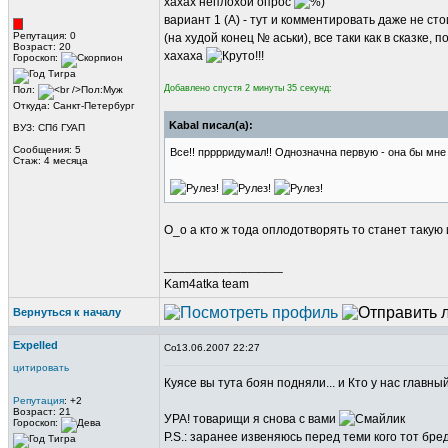
хахах неплохой опрос
вариант 1 (А) - тут и комментировать даже не сто
Репутация: 0
(на худой конец № аськи), все таки как в сказке, 
Возраст: 20
хахаха
Гороскоп:
Добавлено спустя 2 минуты 35 секунд:
Пол:
Откуда: Санкт-Петербург
Kabal писал(а):
ВУЗ: СПб ГУАП
Сообщения: 5
Все!! прррридумал!! Однозначна первую - она бы мне
Стаж: 4 месяца
О_о а кто ж тода оплодотворять то станет такую 
_________________
Kam4atka team
Вернуться к началу
Expelled
13.06.2007 22:27
цитировать
Куясе вы тута боян подняли... и Кто у нас главн
Репутация
: +2
Возраст: 21
УРА! товарищи я снова с вами
Гороскоп:
P.S.: заранее извеняюсь перед теми кого тот бре