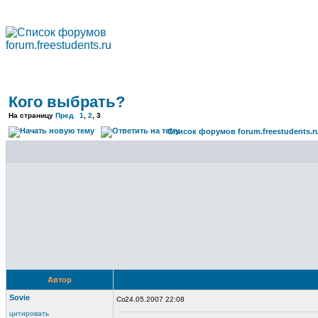
Кого выбрать?
На страницу
Пред.
1
,
2
,
3
Список форумов forum.freestudents.r
Автор
Sovie
24.05.2007 22:08
цитировать