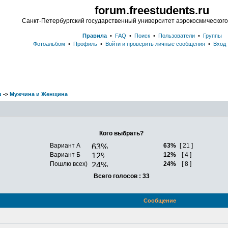
forum.freestudents.ru
Санкт-Петербургский государственный университет аэрокосмическог
Правила
•
FAQ
•
Поиск
•
Пользователи
•
Группы
Фотоальбом
•
Профиль
•
Войти и проверить личные сообщения
•
Вход
u
->
Мужчина и Женщина
Кого выбрать?
Вариант А
63%
[ 21 ]
Вариант Б
12%
[ 4 ]
Пошлю всех)
24%
[ 8 ]
Всего голосов : 33
Сообщение