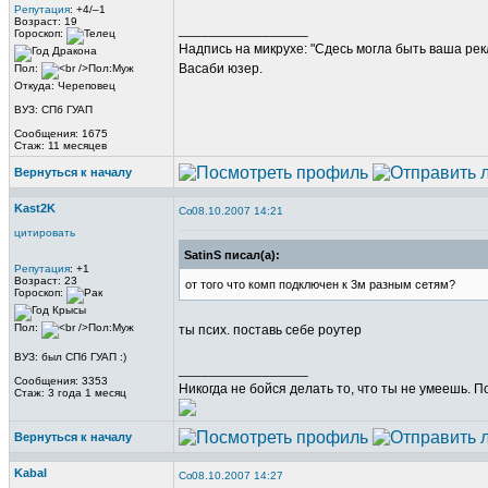
Репутация
: +4/–1
Возраст: 19
_________________
Гороскоп:
Надпись на микрухе: "Сдесь могла быть ваша рек
Васаби юзер.
Пол:
Откуда: Череповец
ВУЗ: СПб ГУАП
Сообщения: 1675
Стаж: 11 месяцев
Вернуться к началу
Kast2K
08.10.2007 14:21
цитировать
SatinS писал(а):
Репутация
: +1
Возраст: 23
от того что комп подключен к 3м разным сетям?
Гороскоп:
Пол:
ты псих. поставь себе роутер
ВУЗ: был СПб ГУАП :)
_________________
Сообщения: 3353
Никогда не бойся делать то, что ты не умеешь. 
Стаж: 3 года 1 месяц
Вернуться к началу
Kabal
08.10.2007 14:27