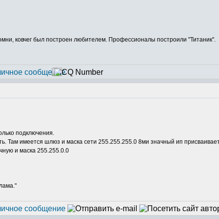
Помни, ковчег был построен любителем. Профессионалы построили "Титаник".
только подключения.
еть. Там имеется шлюз и маска сети 255.255.255.0 8ми значный ип присваива
чную и маска 255.255.0.0
лама."