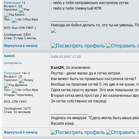
- либо у тебя неправильно настроена сетка
Репутация
: +1
Возраст: 23
- либо у тебя глюкнутый КПК
Гороскоп:
_________________
Пол:
Никогда не бойся делать то, что ты не умеешь. 
ВУЗ: был СПб ГУАП :)
Сообщения: 3353
Стаж: 3 года 1 месяц
Вернуться к началу
SatinS
08.10.2007 17:13
цитировать
Kast2K
, 2е исключено.
Роутер - денег жалко да и сетка хитрая.
Репутация
: +4/–1
Возраст: 19
Как может быть не правильно настроена сетка?
Гороскоп:
Вообще на практике сетей 5. Но две я не юзаю, 
Одна сетка просто жулкая. Это моя локальная с
Пол:
Откуда: Череповец
Вторая сетка мега простая 2 ип назначенных вру
3я сетка собственно не пашед)
ВУЗ: СПб ГУАП
Сообщения: 1675
Стаж: 11 месяцев
_________________
Надпись на микрухе: "Сдесь могла быть ваша рек
Васаби юзер.
Вернуться к началу