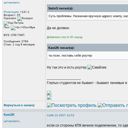
цитировать
SatinS писал(а):
Репутация
: +12/–1
Возраст: 25
Суть проблемы. Назначаю вручную адресс компу, назн
Гороскоп:
Пол:
Да не должно.
ВУЗ: СПб ГУАП
Добавлено спустя 20 секунд:
Сообщения: 2794
Стаж: 1 год 9 месяцев
Kast2K писал(а):
ты псих. поставь себе роутер
Ну так это и есть роутер
_________________
Глупых студентов не бывает - бывают ленивые и 
Вернуться к началу
Kast2K
08.10.2007 14:53
цитировать
если со стороны КПК вечное подключение, то зде