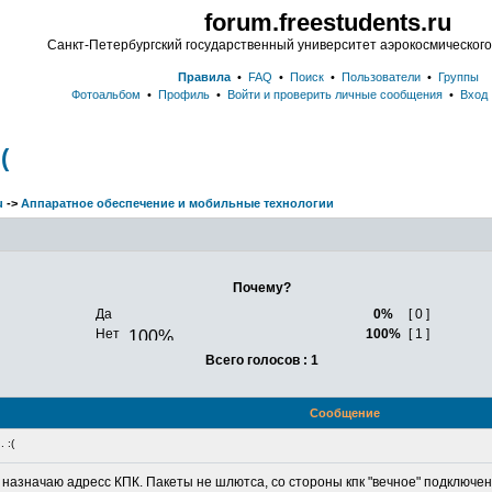
forum.freestudents.ru
Санкт-Петербургский государственный университет аэрокосмическог
Правила
•
FAQ
•
Поиск
•
Пользователи
•
Группы
Фотоальбом
•
Профиль
•
Войти и проверить личные сообщения
•
Вход
(
u
->
Аппаратное обеспечение и мобильные технологии
Почему?
Да
0%
[ 0 ]
Нет
100%
[ 1 ]
Всего голосов : 1
Сообщение
 :(
назначаю адресс КПК. Пакеты не шлютса, со стороны кпк "вечное" подключени