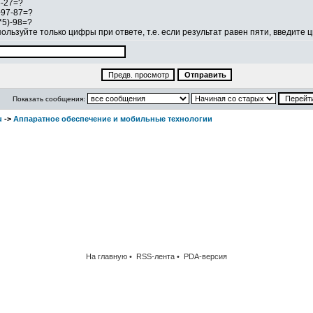
-27=?
+97-87=?
*5)-98=?
ользуйте только цифры при ответе, т.е. если результат равен пяти, введите
Показать сообщения:
u
->
Аппаратное обеспечение и мобильные технологии
На главную
•
RSS-лента
•
PDA-версия