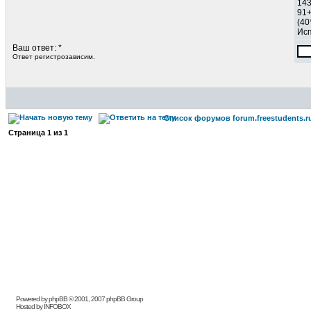
143
91
(40
Исп
Ваш ответ: *
Ответ регистрозависим.
Список форумов forum.freestudents.r
Страница
1
из
1
Powered by phpBB © 2001, 2007 phpBB Group
Hosted by INFOBOX